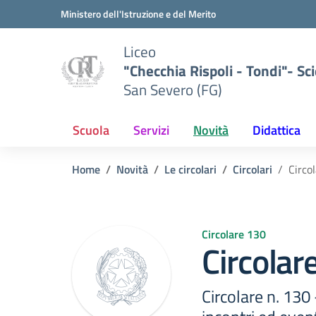
Vai ai contenuti
Vai al menu di navigazione
Vai al footer
Ministero dell'Istruzione e del Merito
Liceo
"Checchia Rispoli - Tondi"- Sci
San Severo (FG)
Scuola
Servizi
Novità
Didattica
Home
Novità
Le circolari
Circolari
Circo
Circolare 130
Circolar
Circolare n. 130