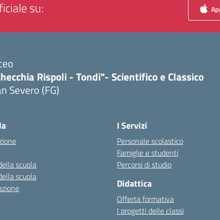
iciale su:
App
ceo
hecchia Rispoli - Tondi"- Scientifico e Classico
n Severo (FG)
Visita la pagina iniziale della scuola
la
I Servizi
zione
Personale scolastico
Famiglie e studenti
della scuola
Percorsi di studio
della scuola
Didattica
azione
Offerta formativa
I progetti delle classi