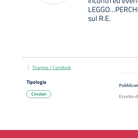
incontri ed even
LEGGO…PERCHÉ” 
sul R.E.
Stampa / Condividi
Tipologia
Pubblicat
Circolari
Eccetto d