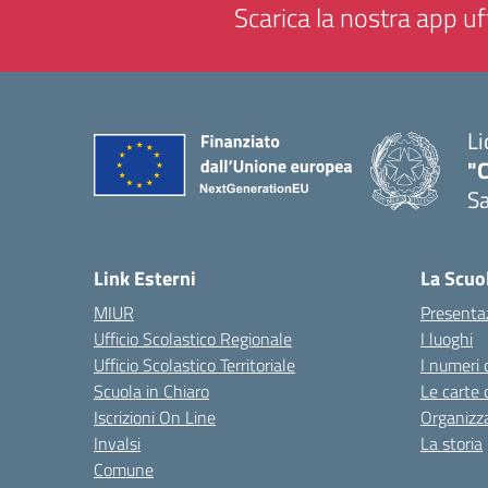
Scarica la nostra app uff
Li
"C
Sa
— 
Link Esterni
La Scuo
MIUR
Presenta
Ufficio Scolastico Regionale
I luoghi
Ufficio Scolastico Territoriale
I numeri 
Scuola in Chiaro
Le carte 
Iscrizioni On Line
Organizz
Invalsi
La storia
Comune