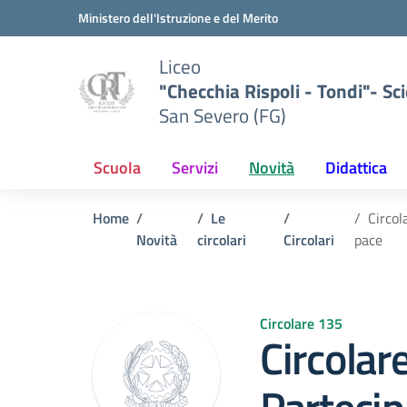
Vai ai contenuti
Vai al menu di navigazione
Vai al footer
Ministero dell'Istruzione e del Merito
Liceo
"Checchia Rispoli - Tondi"- Sci
San Severo (FG)
Scuola
Servizi
Novità
Didattica
Home
Le
Circol
Novità
circolari
Circolari
pace
Circolare 135
Circolar