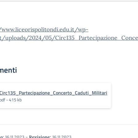
/www.liceorispolitondi.edu.it/wp-
t/uploads/2024/05/Circ135_Partecipazione_Concer
menti
Circ135_Partecipazione_Concerto_Caduti_Militari
pdf - 415 kb
o:
16.11.2023
-
Revisione:
16.11.2023