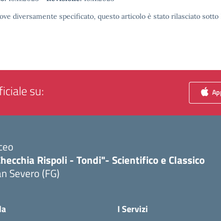
ove diversamente specificato, questo articolo è stato rilasciato sott
iciale su:
App
ceo
hecchia Rispoli - Tondi"- Scientifico e Classico
n Severo (FG)
Visita la pagina iniziale della scuola
la
I Servizi