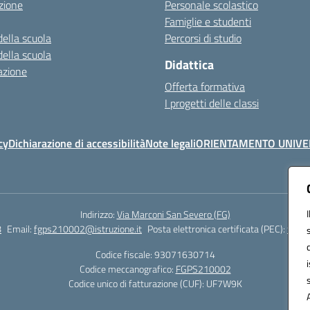
zione
Personale scolastico
Famiglie e studenti
della scuola
Percorsi di studio
della scuola
Didattica
azione
Offerta formativa
I progetti delle classi
cy
Dichiarazione di accessibilità
Note legali
ORIENTAMENTO UNIVE
Indirizzo:
Via Marconi San Severo (FG)
8
Email:
fgps210002@istruzione.it
Posta elettronica certificata (PEC):
fgps2
Codice fiscale: 93071630714
Codice meccanografico:
FGPS210002
Codice unico di fatturazione (CUF): UF7W9K