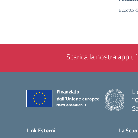
Eccetto d
Scarica la nostra app uff
Li
"C
Sa
— 
Link Esterni
La Scuo