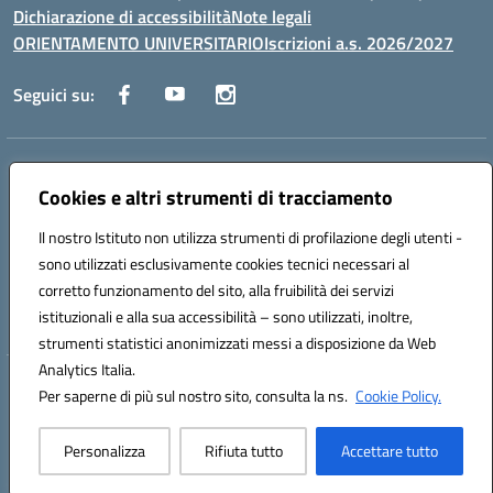
Dichiarazione di accessibilità
Note legali
ORIENTAMENTO UNIVERSITARIO
Iscrizioni a.s. 2026/2027
Seguici su:
Indirizzo:
Via Marconi San Severo (FG)
Centralino:
Cookies e altri strumenti di tracciamento
0882 331218
Email:
fgps210002@istruzione.it
Posta elettronica certificata (PEC):
fgps210002@pec.istruzione.it
Il nostro Istituto non utilizza strumenti di profilazione degli utenti -
Codice fiscale: 93071630714
sono utilizzati esclusivamente cookies tecnici necessari al
Codice meccanografico:
FGPS210002
corretto funzionamento del sito, alla fruibilità dei servizi
Codice unico di fatturazione (CUF): UF7W9K
istituzionali e alla sua accessibilità – sono utilizzati, inoltre,
strumenti statistici anonimizzati messi a disposizione da Web
Analytics Italia.
Hosting & Powered by 3D Solution S.r.l.
Per saperne di più sul nostro sito, consulta la ns.
Cookie Policy.
Concept & Design by Designers Italia
Personalizza
Rifiuta tutto
Accettare tutto