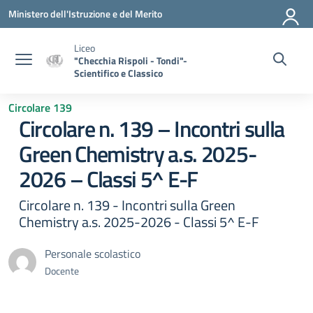
Vai ai contenuti
Vai al menu di navigazione
Vai al footer
Ministero dell'Istruzione e del Merito
Liceo
"Checchia Rispoli - Tondi"-
Scientifico e Classico
Circolare 139
Circolare n. 139 – Incontri sulla
Green Chemistry a.s. 2025-
2026 – Classi 5^ E-F
Circolare n. 139 - Incontri sulla Green
Chemistry a.s. 2025-2026 - Classi 5^ E-F
Personale scolastico
Docente