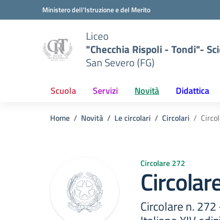
Vai ai contenuti
Vai al menu di navigazione
Vai al footer
Ministero dell'Istruzione e del Merito
Liceo
"Checchia Rispoli - Tondi"- Sci
San Severo (FG)
Scuola
Servizi
Novità
Didattica
Home
Novità
Le circolari
Circolari
Circo
Circolare 272
Circolar
Circolare n. 272