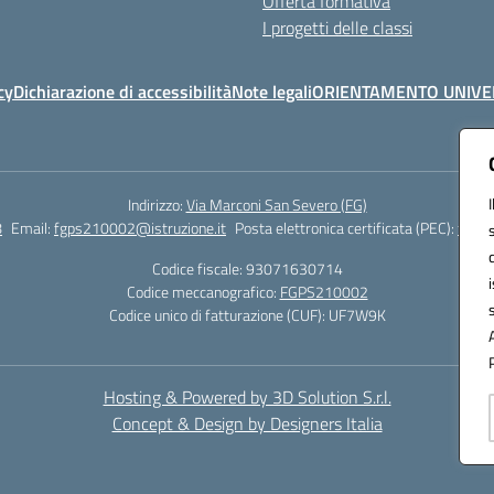
Offerta formativa
I progetti delle classi
cy
Dichiarazione di accessibilità
Note legali
ORIENTAMENTO UNIVE
Indirizzo:
Via Marconi San Severo (FG)
8
Email:
fgps210002@istruzione.it
Posta elettronica certificata (PEC):
fgps2
Codice fiscale: 93071630714
Codice meccanografico:
FGPS210002
Codice unico di fatturazione (CUF): UF7W9K
Hosting & Powered by 3D Solution S.r.l.
Concept & Design by Designers Italia