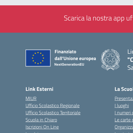
Scarica la nostra app uff
Li
"C
Sa
— 
Link Esterni
La Scuo
MIUR
Presenta
Ufficio Scolastico Regionale
I luoghi
Ufficio Scolastico Territoriale
I numeri 
Scuola in Chiaro
Le carte 
Iscrizioni On Line
Organizz