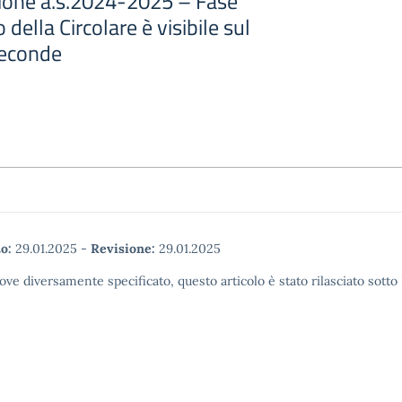
izione a.s.2024-2025 – Fase
to della Circolare è visibile sul
seconde
o:
29.01.2025
-
Revisione:
29.01.2025
ove diversamente specificato, questo articolo è stato rilasciato sott