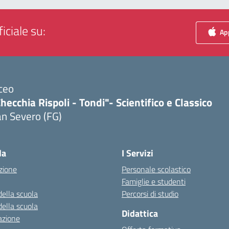
iciale su:
App
ceo
hecchia Rispoli - Tondi"- Scientifico e Classico
n Severo (FG)
Visita la pagina iniziale della scuola
la
I Servizi
zione
Personale scolastico
Famiglie e studenti
della scuola
Percorsi di studio
della scuola
Didattica
azione