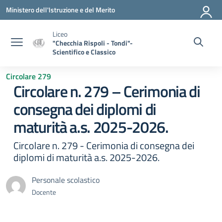
Vai ai contenuti
Vai al menu di navigazione
Vai al footer
Ministero dell'Istruzione e del Merito
Liceo
"Checchia Rispoli - Tondi"-
Scientifico e Classico
Circolare 279
Circolare n. 279 – Cerimonia di
consegna dei diplomi di
maturità a.s. 2025-2026.
Circolare n. 279 - Cerimonia di consegna dei
diplomi di maturità a.s. 2025-2026.
Personale scolastico
Docente