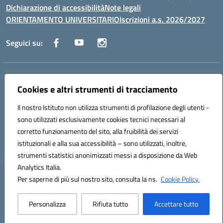
Dichiarazione di accessibilità
Note legali
ORIENTAMENTO UNIVERSITARIO
Iscrizioni a.s. 2026/2027
Seguici su:
Indirizzo:
Via Marconi San Severo (FG)
Centralino:
Cookies e altri strumenti di tracciamento
0882 331218
Email:
fgps210002@istruzione.it
Posta elettronica certificata (PEC):
fgps210002@pec.istruzione.it
Il nostro Istituto non utilizza strumenti di profilazione degli utenti -
Codice fiscale: 93071630714
sono utilizzati esclusivamente cookies tecnici necessari al
Codice meccanografico:
FGPS210002
corretto funzionamento del sito, alla fruibilità dei servizi
Codice unico di fatturazione (CUF): UF7W9K
istituzionali e alla sua accessibilità – sono utilizzati, inoltre,
strumenti statistici anonimizzati messi a disposizione da Web
Analytics Italia.
Hosting & Powered by 3D Solution S.r.l.
Per saperne di più sul nostro sito, consulta la ns.
Cookie Policy.
Concept & Design by Designers Italia
Personalizza
Rifiuta tutto
Accettare tutto