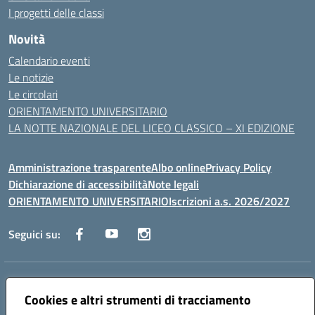
I progetti delle classi
Novità
Calendario eventi
Le notizie
Le circolari
ORIENTAMENTO UNIVERSITARIO
LA NOTTE NAZIONALE DEL LICEO CLASSICO – XI EDIZIONE
Amministrazione trasparente
Albo online
Privacy Policy
Dichiarazione di accessibilità
Note legali
ORIENTAMENTO UNIVERSITARIO
Iscrizioni a.s. 2026/2027
Seguici su:
Indirizzo:
Via Marconi San Severo (FG)
Centralino:
Cookies e altri strumenti di tracciamento
0882 331218
Email:
fgps210002@istruzione.it
Posta elettronica certificata (PEC):
fgps210002@pec.istruzione.it