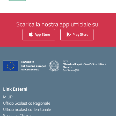
Scarica la nostra app ufficiale su:
App Store
Play Store
Liceo
"Checchia Rispoli - Tondi"- Scientifico e
Classico
San Severo (FG)
— Visita la pagina iniziale della scuola
Link Esterni
MIUR
Ufficio Scolastico Regionale
Ufficio Scolastico Territoriale
Scuola in Chiaro