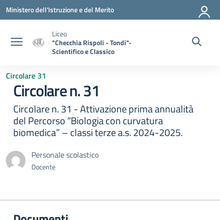
Vai ai contenuti
Vai al menu di navigazione
Vai al footer
Ministero dell'Istruzione e del Merito
Liceo
"Checchia Rispoli - Tondi"-
Scientifico e Classico
Circolare 31
Circolare n. 31
Circolare n. 31 - Attivazione prima annualità
del Percorso “Biologia con curvatura
biomedica” – classi terze a.s. 2024-2025.
Personale scolastico
Docente
Documenti