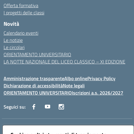
Offerta formativa
I progetti delle classi
Novità
Calendario eventi
Le notizie
Le circolari
ORIENTAMENTO UNIVERSITARIO
LA NOTTE NAZIONALE DEL LICEO CLASSICO – XI EDIZIONE
Amministrazione trasparente
Albo online
Privacy Policy
Dichiarazione di accessibilità
Note legali
ORIENTAMENTO UNIVERSITARIO
Iscrizioni a.s. 2026/2027
Seguici su:
Indirizzo:
Via Marconi San Severo (FG)
Centralino:
0882 331218
Email:
fgps210002@istruzione.it