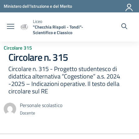
Vai ai contenuti
Vai al menu di navigazione
Vai al footer
Ministero dell'Istruzione e del Merito
Liceo
"Checchia Rispoli - Tondi"-
Scientifico e Classico
Circolare 315
Circolare n. 315
Circolare n. 315 - Progetto studentesco di
didattica alternativa “Cogestione” a.s. 2024
-2025 – Indicazioni operative. Il testo della
circolare sul RE
Personale scolastico
Docente