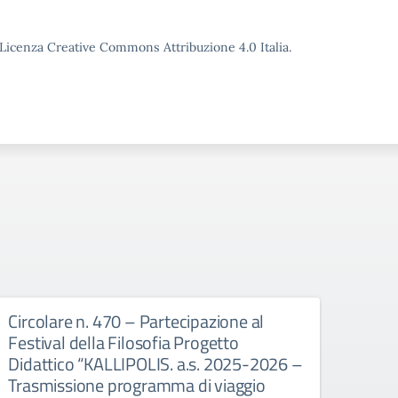
o Licenza Creative Commons Attribuzione 4.0 Italia.
Circolare n. 470 – Partecipazione al
Circ
Festival della Filosofia Progetto
parte
Didattico “KALLIPOLIS. a.s. 2025-2026 –
Pom
Trasmissione programma di viaggio
Circo