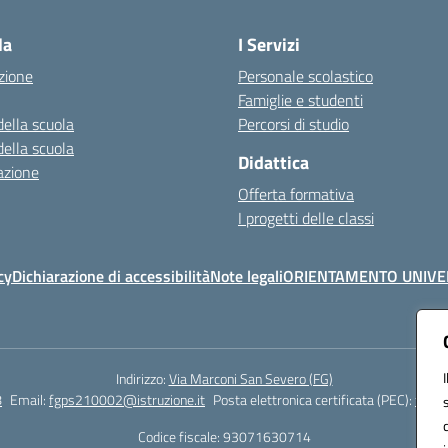
la
I Servizi
zione
Personale scolastico
Famiglie e studenti
della scuola
Percorsi di studio
della scuola
Didattica
azione
Offerta formativa
I progetti delle classi
cy
Dichiarazione di accessibilità
Note legali
ORIENTAMENTO UNIVE
Indirizzo:
Via Marconi San Severo (FG)
8
Email:
fgps210002@istruzione.it
Posta elettronica certificata (PEC):
fgps2
Codice fiscale: 93071630714