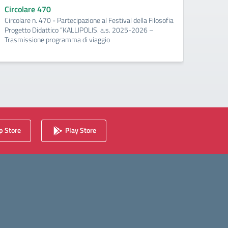
Circola
Circolare 470
viaggio
Circolare n. 470 - Partecipazione al Festival della Filosofia
Progetto Didattico “KALLIPOLIS. a.s. 2025-2026 –
Trasmissione programma di viaggio
 Store
Play Store