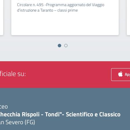
Circolare n. 495 -Programma aggiornato del Viaggio
d’istruzione a Taranto – classi prime
iciale su:
App
ceo
hecchia Rispoli - Tondi"- Scientifico e Classico
n Severo (FG)
Visita la pagina iniziale della scuola