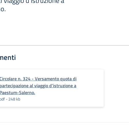
l viaggio d’istruzione a
o.
menti
Circolare n. 324 - Versamento quota di
partecipazione al viaggio d’istruzione a
Paestum-Salerno.
pdf - 248 kb