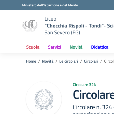
Vai ai contenuti
Vai al menu di navigazione
Vai al footer
Ministero dell'Istruzione e del Merito
Liceo
"Checchia Rispoli - Tondi"- Sci
San Severo (FG)
Scuola
Servizi
Novità
Didattica
Home
Novità
Le circolari
Circolari
Circo
Circolare 324
Circolar
Circolare n. 324