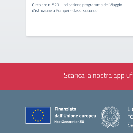
Circolare n. 520 - Indicazione programma del Viaggio
d’istruzione a Pompei - classi seconde
Scarica la nostra app uff
Li
"C
Sa
— 