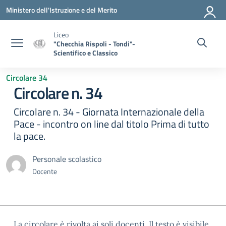
Vai ai contenuti
Vai al menu di navigazione
Vai al footer
Ministero dell'Istruzione e del Merito
Liceo
"Checchia Rispoli - Tondi"-
Scientifico e Classico
Circolare 34
Circolare n. 34
Circolare n. 34 - Giornata Internazionale della
Pace - incontro on line dal titolo Prima di tutto
la pace.
Personale scolastico
Docente
La circolare è rivolta ai soli docenti. Il testo è visibile