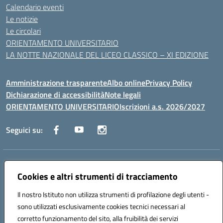
Calendario eventi
Le notizie
Le circolari
ORIENTAMENTO UNIVERSITARIO
LA NOTTE NAZIONALE DEL LICEO CLASSICO – XI EDIZIONE
Amministrazione trasparente
Albo online
Privacy Policy
Dichiarazione di accessibilità
Note legali
ORIENTAMENTO UNIVERSITARIO
Iscrizioni a.s. 2026/2027
Seguici su:
Indirizzo:
Via Marconi San Severo (FG)
Centralino:
Cookies e altri strumenti di tracciamento
0882 331218
Email:
fgps210002@istruzione.it
Posta elettronica certificata (PEC):
fgps210002@pec.istruzione.it
Il nostro Istituto non utilizza strumenti di profilazione degli utenti -
Codice fiscale: 93071630714
sono utilizzati esclusivamente cookies tecnici necessari al
Codice meccanografico:
FGPS210002
corretto funzionamento del sito, alla fruibilità dei servizi