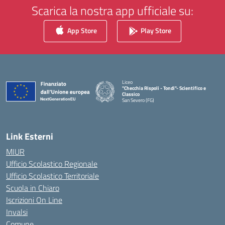
Scarica la nostra app ufficiale su:
App Store
Play Store
Liceo
"Checchia Rispoli - Tondi"- Scientifico e
Classico
San Severo (FG)
— Visita la pagina iniziale della scuola
Link Esterni
MIUR
Ufficio Scolastico Regionale
Ufficio Scolastico Territoriale
Scuola in Chiaro
Iscrizioni On Line
Invalsi
Comune