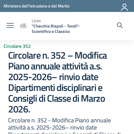
Vai ai contenuti
Vai al menu di navigazione
Vai al footer
Ministero dell'Istruzione e del Merito
Liceo
"Checchia Rispoli - Tondi"-
Scientifico e Classico
Circolare 352
Circolare n. 352 – Modifica
Piano annuale attività a.s.
2025-2026– rinvio date
Dipartimenti disciplinari e
Consigli di Classe di Marzo
2026.
Circolare n. 352 - Modifica Piano annuale
attività a.s. 2025-2026– rinvio date