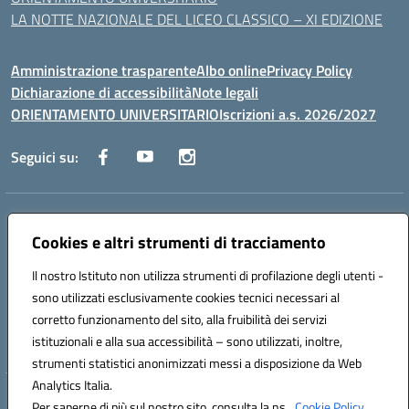
LA NOTTE NAZIONALE DEL LICEO CLASSICO – XI EDIZIONE
Amministrazione trasparente
Albo online
Privacy Policy
Dichiarazione di accessibilità
Note legali
ORIENTAMENTO UNIVERSITARIO
Iscrizioni a.s. 2026/2027
Seguici su:
Indirizzo:
Via Marconi San Severo (FG)
Centralino:
Cookies e altri strumenti di tracciamento
0882 331218
Email:
fgps210002@istruzione.it
Posta elettronica certificata (PEC):
fgps210002@pec.istruzione.it
Il nostro Istituto non utilizza strumenti di profilazione degli utenti -
Codice fiscale: 93071630714
sono utilizzati esclusivamente cookies tecnici necessari al
Codice meccanografico:
FGPS210002
corretto funzionamento del sito, alla fruibilità dei servizi
Codice unico di fatturazione (CUF): UF7W9K
istituzionali e alla sua accessibilità – sono utilizzati, inoltre,
strumenti statistici anonimizzati messi a disposizione da Web
Analytics Italia.
Hosting & Powered by 3D Solution S.r.l.
Per saperne di più sul nostro sito, consulta la ns.
Cookie Policy.