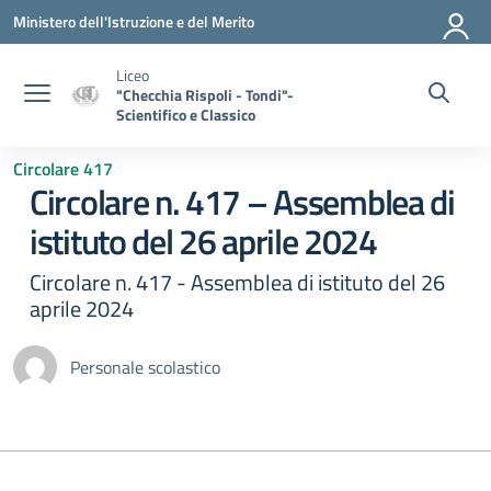
Vai ai contenuti
Vai al menu di navigazione
Vai al footer
Ministero dell'Istruzione e del Merito
Liceo
"Checchia Rispoli - Tondi"-
Scientifico e Classico
Circolare 417
Circolare n. 417 – Assemblea di
istituto del 26 aprile 2024
Circolare n. 417 - Assemblea di istituto del 26
aprile 2024
Personale scolastico