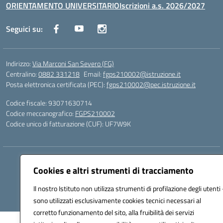
ORIENTAMENTO UNIVERSITARIO
Iscrizioni a.s. 2026/2027
Seguici su:
Indirizzo:
Via Marconi San Severo (FG)
Centralino:
0882 331218
Email:
fgps210002@istruzione.it
Posta elettronica certificata (PEC):
fgps210002@pec.istruzione.it
Codice fiscale: 93071630714
Codice meccanografico:
FGPS210002
Codice unico di fatturazione (CUF): UF7W9K
Hosting & Powered by 3D Solution S.r.l.
Cookies e altri strumenti di tracciamento
Concept & Design by Designers Italia
Il nostro Istituto non utilizza strumenti di profilazione degli utenti 
sono utilizzati esclusivamente cookies tecnici necessari al
corretto funzionamento del sito, alla fruibilità dei servizi