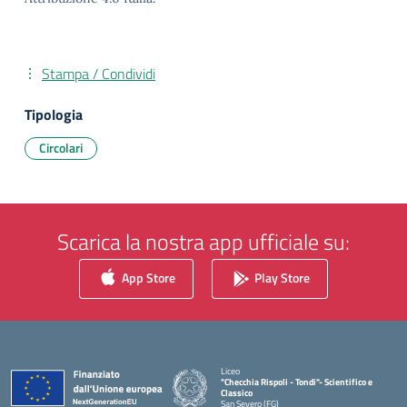
Stampa / Condividi
Tipologia
Circolari
Scarica la nostra app ufficiale su:
App Store
Play Store
Liceo
"Checchia Rispoli - Tondi"- Scientifico e
Classico
San Severo (FG)