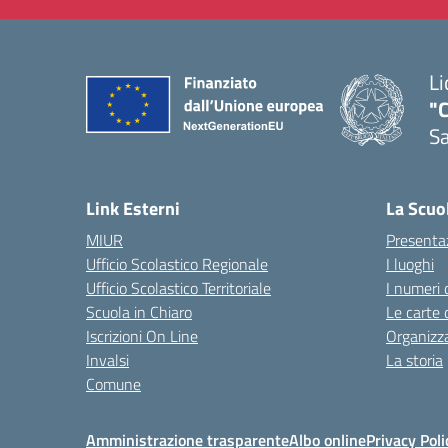
Li
"C
Sa
— 
Link Esterni
La Scuo
MIUR
Presenta
Ufficio Scolastico Regionale
I luoghi
Ufficio Scolastico Territoriale
I numeri 
Scuola in Chiaro
Le carte 
Iscrizioni On Line
Organizz
Invalsi
La storia
Comune
Amministrazione trasparente
Albo online
Privacy Poli