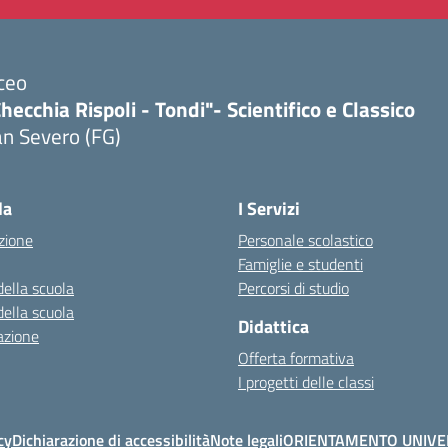
ceo
hecchia Rispoli - Tondi"- Scientifico e Classico
n Severo (FG)
Visita la pagina iniziale della scuola
la
I Servizi
zione
Personale scolastico
Famiglie e studenti
della scuola
Percorsi di studio
della scuola
Didattica
azione
Offerta formativa
I progetti delle classi
cy
Dichiarazione di accessibilità
Note legali
ORIENTAMENTO UNIVE