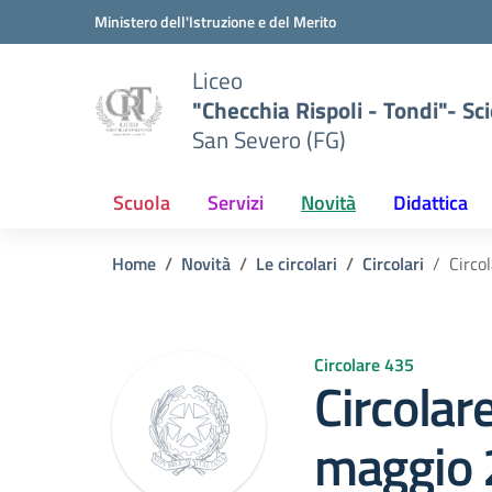
Vai ai contenuti
Vai al menu di navigazione
Vai al footer
Ministero dell'Istruzione e del Merito
Liceo
"Checchia Rispoli - Tondi"- Sci
San Severo (FG)
Scuola
Servizi
Novità
Didattica
Home
Novità
Le circolari
Circolari
Circo
Circolare 435
Circolar
maggio 