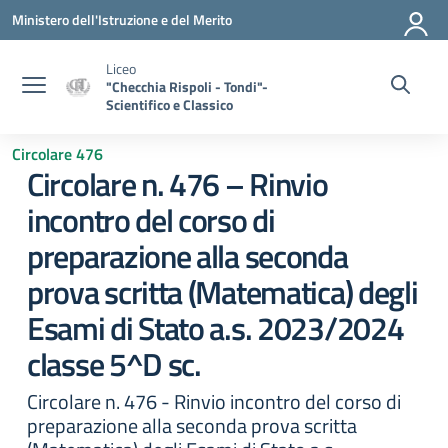
Vai ai contenuti
Vai al menu di navigazione
Vai al footer
Ministero dell'Istruzione e del Merito
Liceo
"Checchia Rispoli - Tondi"-
Scientifico e Classico
Circolare 476
Circolare n. 476 – Rinvio
incontro del corso di
preparazione alla seconda
prova scritta (Matematica) degli
Esami di Stato a.s. 2023/2024
classe 5^D sc.
Circolare n. 476 - Rinvio incontro del corso di
preparazione alla seconda prova scritta