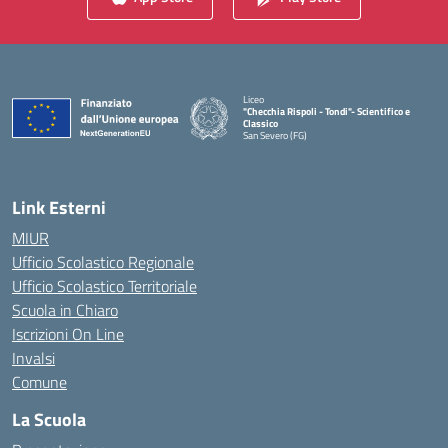
Liceo
"Checchia Rispoli - Tondi"- Scientifico e
Classico
San Severo (FG)
— Visita la pagina iniziale della scuola
Link Esterni
MIUR
Ufficio Scolastico Regionale
Ufficio Scolastico Territoriale
Scuola in Chiaro
Iscrizioni On Line
Invalsi
Comune
La Scuola