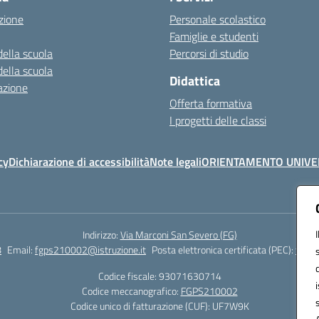
zione
Personale scolastico
Famiglie e studenti
della scuola
Percorsi di studio
della scuola
Didattica
azione
Offerta formativa
I progetti delle classi
cy
Dichiarazione di accessibilità
Note legali
ORIENTAMENTO UNIVE
Indirizzo:
Via Marconi San Severo (FG)
8
Email:
fgps210002@istruzione.it
Posta elettronica certificata (PEC):
fgps2
Codice fiscale: 93071630714
Codice meccanografico:
FGPS210002
Codice unico di fatturazione (CUF): UF7W9K