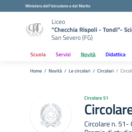
Vai ai contenuti
Vai al menu di navigazione
Vai al footer
Ministero dell'Istruzione e del Merito
Liceo
"Checchia Rispoli - Tondi"- Sci
San Severo (FG)
Scuola
Servizi
Novità
Didattica
Home
Novità
Le circolari
Circolari
Circo
Circolare 51
Circolar
Circolare n. 51-