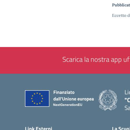
Pubblicat
Eccetto d
Scarica la nostra app uff
Li
"C
Sa
— 
Link Esterni
La Scuo