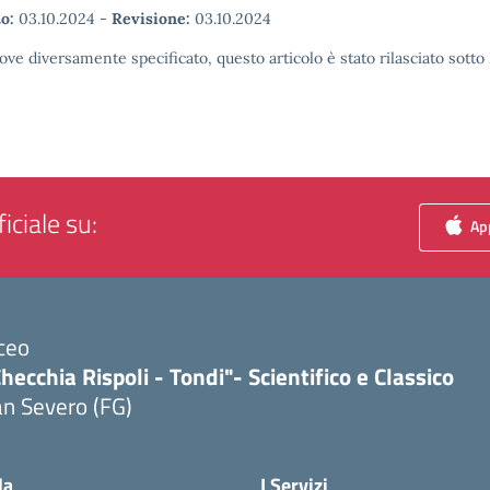
o:
03.10.2024
-
Revisione:
03.10.2024
ove diversamente specificato, questo articolo è stato rilasciato sott
iciale su:
App
ceo
hecchia Rispoli - Tondi"- Scientifico e Classico
n Severo (FG)
Visita la pagina iniziale della scuola
la
I Servizi