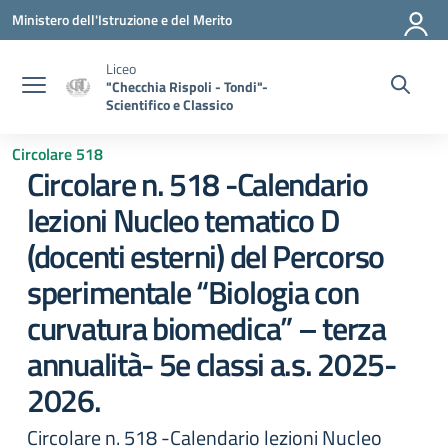
Vai ai contenuti
Vai al menu di navigazione
Vai al footer
Ministero dell'Istruzione e del Merito
Liceo
"Checchia Rispoli - Tondi"-
Scientifico e Classico
Circolare 518
Circolare n. 518 -Calendario
lezioni Nucleo tematico D
(docenti esterni) del Percorso
sperimentale “Biologia con
curvatura biomedica” – terza
annualità- 5e classi a.s. 2025-
2026.
Circolare n. 518 -Calendario lezioni Nucleo