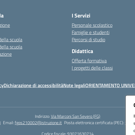
Visita la pagina iniziale della scuola
la
I Servizi
zione
Personale scolastico
Famiglie e studenti
della scuola
Percorsi di studio
della scuola
Didattica
azione
Offerta formativa
I progetti delle classi
cy
Dichiarazione di accessibilità
Note legali
ORIENTAMENTO UNIVE
Indirizzo:
Via Marconi San Severo (FG)
8
Email:
fgps210002@istruzione.it
Posta elettronica certificata (PEC):
fgps2
Codice fiscale: 93071630714