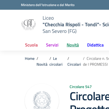
Vai ai contenuti
Vai al menu di navigazione
Vai al footer
Ministero dell'Istruzione e del Merito
Liceo
"Checchia Rispoli - Tondi"- Sci
San Severo (FG)
Scuola
Servizi
Novità
Didattica
Home
Le
Circolare n. 
Novità
circolari
Circolari
de I PROMESSI 
Circolare 547
Circolar