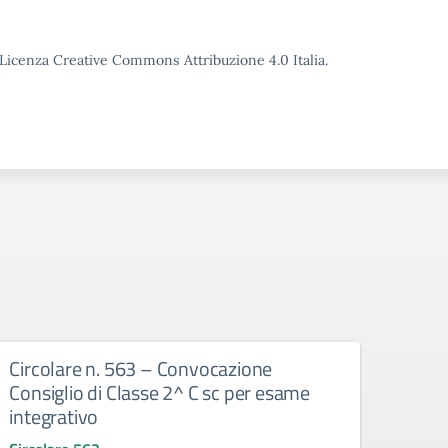
o Licenza Creative Commons Attribuzione 4.0 Italia.
Circolare n. 563 – Convocazione
Circ
Consiglio di Classe 2^ C sc per esame
Consi
integrativo
del p