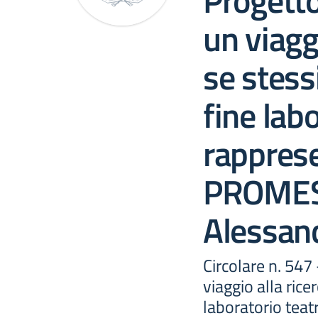
Progetto
un viaggi
se stessi
fine lab
rapprese
PROMESS
Alessan
Circolare n. 547
viaggio alla ricer
laboratorio teat