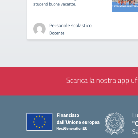
studenti buone vacanze.
Personale scolastico
Docente
Scarica la nostra app uff
Li
"C
Sa