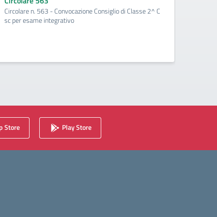
Circolare 563
Circo
Circolare n. 563 - Convocazione Consiglio di Classe 2^ C
Circol
sc per esame integrativo
per la 
 Store
Play Store