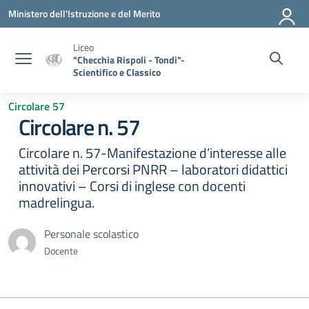
Vai ai contenuti
Vai al menu di navigazione
Vai al footer
Ministero dell'Istruzione e del Merito
Liceo
"Checchia Rispoli - Tondi"-
Scientifico e Classico
Circolare 57
Circolare n. 57
Circolare n. 57-Manifestazione d’interesse alle
attività dei Percorsi PNRR – laboratori didattici
innovativi – Corsi di inglese con docenti
madrelingua.
Personale scolastico
Docente