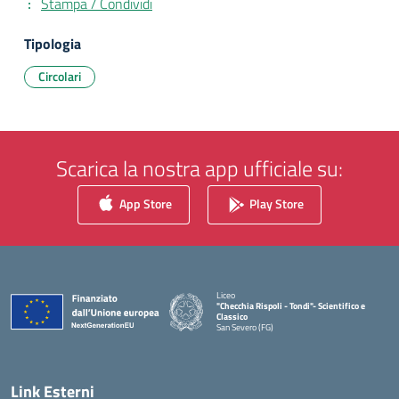
Stampa / Condividi
Tipologia
Circolari
Scarica la nostra app ufficiale su:
App Store
Play Store
Liceo
"Checchia Rispoli - Tondi"- Scientifico e
Classico
San Severo (FG)
— Visita la pagina iniziale della scuola
Link Esterni