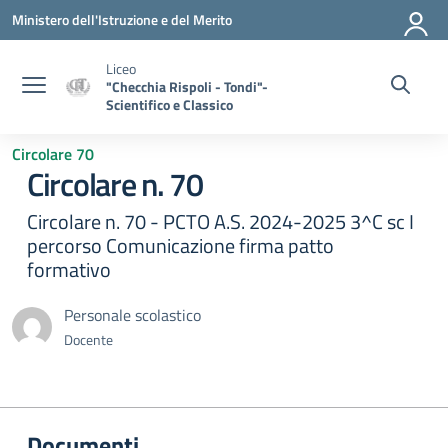
Vai ai contenuti
Vai al menu di navigazione
Vai al footer
Ministero dell'Istruzione e del Merito
Liceo
"Checchia Rispoli - Tondi"-
Scientifico e Classico
Circolare 70
Circolare n. 70
Circolare n. 70 - PCTO A.S. 2024-2025 3^C sc I
percorso Comunicazione firma patto
formativo
Personale scolastico
Docente
Documenti