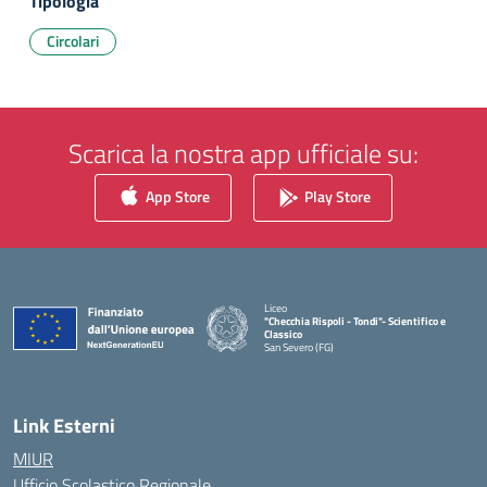
Tipologia
Circolari
Scarica la nostra app ufficiale su:
App Store
Play Store
Liceo
"Checchia Rispoli - Tondi"- Scientifico e
Classico
San Severo (FG)
— Visita la pagina iniziale della scuola
Link Esterni
MIUR
Ufficio Scolastico Regionale