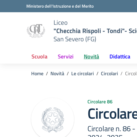
Vai ai contenuti
Vai al menu di navigazione
Vai al footer
Ministero dell'Istruzione e del Merito
Liceo
"Checchia Rispoli - Tondi"- Sci
San Severo (FG)
Scuola
Servizi
Novità
Didattica
Home
Novità
Le circolari
Circolari
Circo
Circolare 86
Circolar
Circolare n. 86 -