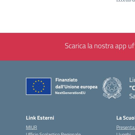
Eccetto d
Scarica la nostra app uff
Li
"C
Sa
— 
Link Esterni
La Scuo
MIUR
Presenta
Ufficio Scolastico Regionale
I luoghi