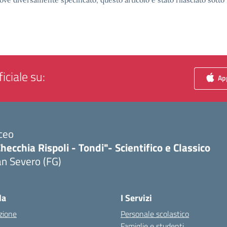
ove diversamente specificato, questo articolo è stato rilasciato sott
iciale su:
App
ceo
hecchia Rispoli - Tondi"- Scientifico e Classico
n Severo (FG)
Visita la pagina iniziale della scuola
la
I Servizi
zione
Personale scolastico
Famiglie e studenti