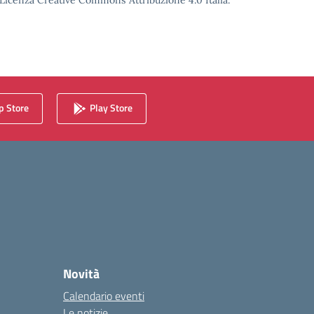
o Licenza Creative Commons Attribuzione 4.0 Italia.
 Store
Play Store
Novità
Calendario eventi
Le notizie