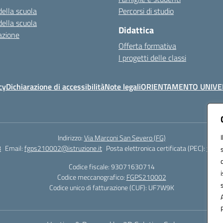
della scuola
Percorsi di studio
della scuola
Didattica
azione
Offerta formativa
I progetti delle classi
cy
Dichiarazione di accessibilità
Note legali
ORIENTAMENTO UNIVE
Indirizzo:
Via Marconi San Severo (FG)
8
Email:
fgps210002@istruzione.it
Posta elettronica certificata (PEC):
fgps2
Codice fiscale: 93071630714
Codice meccanografico:
FGPS210002
Codice unico di fatturazione (CUF): UF7W9K