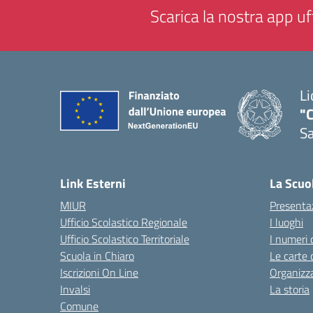
Scarica la nostra app uff
Li
"C
Sa
— 
Link Esterni
La Scuo
MIUR
Presenta
Ufficio Scolastico Regionale
I luoghi
Ufficio Scolastico Territoriale
I numeri 
Scuola in Chiaro
Le carte 
Iscrizioni On Line
Organizz
Invalsi
La storia
Comune