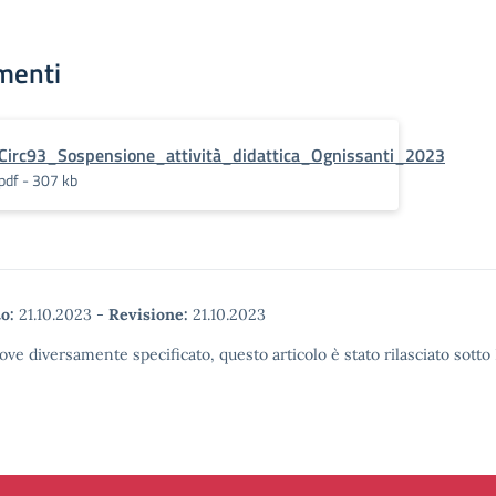
menti
Circ93_Sospensione_attività_didattica_Ognissanti_2023
pdf - 307 kb
o:
21.10.2023
-
Revisione:
21.10.2023
ove diversamente specificato, questo articolo è stato rilasciato sott