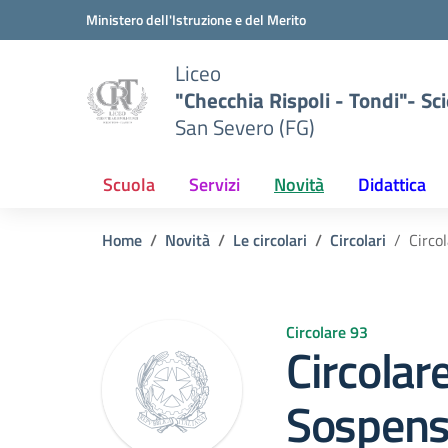
Vai ai contenuti
Vai al menu di navigazione
Vai al footer
Ministero dell'Istruzione e del Merito
Liceo
"Checchia Rispoli - Tondi"- Sci
San Severo (FG)
Scuola
Servizi
Novità
Didattica
Home
Novità
Le circolari
Circolari
Circo
Circolare 93
Circolar
Sospensi