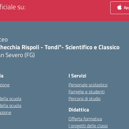
iciale su:
App
ceo
hecchia Rispoli - Tondi"- Scientifico e Classico
n Severo (FG)
Visita la pagina iniziale della scuola
la
I Servizi
zione
Personale scolastico
Famiglie e studenti
della scuola
Percorsi di studio
della scuola
Didattica
azione
Offerta formativa
I progetti delle classi