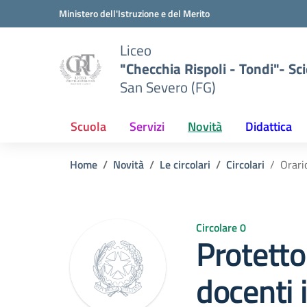
Vai ai contenuti
Vai al menu di navigazione
Vai al footer
Ministero dell'Istruzione e del Merito
Liceo
"Checchia Rispoli - Tondi"- Sci
San Severo (FG)
Scuola
Servizi
Novità
Didattica
Home
Novità
Le circolari
Circolari
Orari
Circolare 0
Protetto:
docenti 