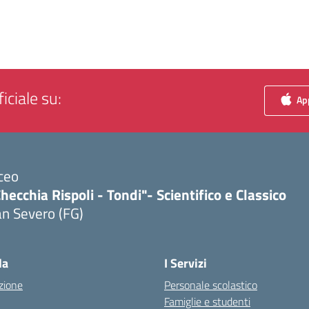
iciale su:
App
ceo
hecchia Rispoli - Tondi"- Scientifico e Classico
n Severo (FG)
Visita la pagina iniziale della scuola
la
I Servizi
zione
Personale scolastico
Famiglie e studenti