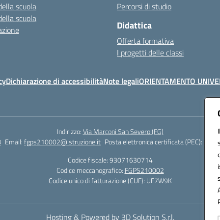
della scuola
Percorsi di studio
della scuola
Didattica
azione
Offerta formativa
I progetti delle classi
cy
Dichiarazione di accessibilità
Note legali
ORIENTAMENTO UNIVE
Indirizzo:
Via Marconi San Severo (FG)
8
Email:
fgps210002@istruzione.it
Posta elettronica certificata (PEC):
fgps2
Codice fiscale: 93071630714
Codice meccanografico:
FGPS210002
Codice unico di fatturazione (CUF): UF7W9K
Hosting & Powered by 3D Solution S.r.l.