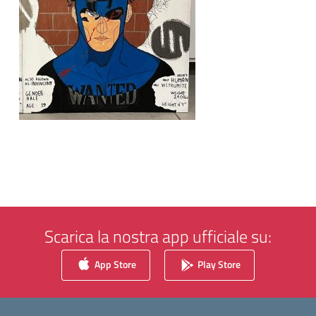
Scarica la nostra app ufficiale su:
App Store
Play Store