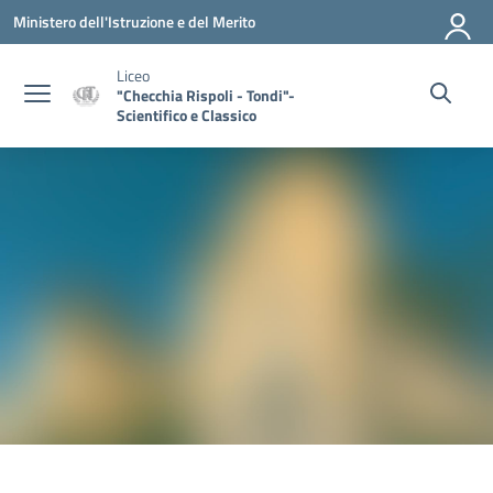
Vai ai contenuti
Vai al menu di navigazione
Vai al footer
Ministero dell'Istruzione e del Merito
Liceo
"Checchia Rispoli - Tondi"-
Scientifico e Classico