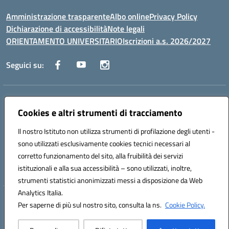
Amministrazione trasparente
Albo online
Privacy Policy
Dichiarazione di accessibilità
Note legali
ORIENTAMENTO UNIVERSITARIO
Iscrizioni a.s. 2026/2027
Seguici su:
Indirizzo:
Via Marconi San Severo (FG)
Centralino:
Cookies e altri strumenti di tracciamento
0882 331218
Email:
fgps210002@istruzione.it
Posta elettronica certificata (PEC):
fgps210002@pec.istruzione.it
Il nostro Istituto non utilizza strumenti di profilazione degli utenti -
Codice fiscale: 93071630714
sono utilizzati esclusivamente cookies tecnici necessari al
Codice meccanografico:
FGPS210002
corretto funzionamento del sito, alla fruibilità dei servizi
Codice unico di fatturazione (CUF): UF7W9K
istituzionali e alla sua accessibilità – sono utilizzati, inoltre,
strumenti statistici anonimizzati messi a disposizione da Web
Analytics Italia.
Hosting & Powered by 3D Solution S.r.l.
Per saperne di più sul nostro sito, consulta la ns.
Cookie Policy.
Concept & Design by Designers Italia