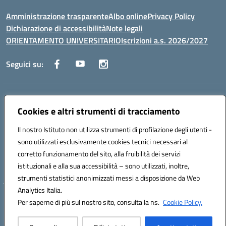
Amministrazione trasparente
Albo online
Privacy Policy
Dichiarazione di accessibilità
Note legali
ORIENTAMENTO UNIVERSITARIO
Iscrizioni a.s. 2026/2027
Seguici su:
Indirizzo:
Via Marconi San Severo (FG)
Centralino:
Cookies e altri strumenti di tracciamento
0882 331218
Email:
fgps210002@istruzione.it
Posta elettronica certificata (PEC):
fgps210002@pec.istruzione.it
Il nostro Istituto non utilizza strumenti di profilazione degli utenti -
Codice fiscale: 93071630714
sono utilizzati esclusivamente cookies tecnici necessari al
Codice meccanografico:
FGPS210002
corretto funzionamento del sito, alla fruibilità dei servizi
Codice unico di fatturazione (CUF): UF7W9K
istituzionali e alla sua accessibilità – sono utilizzati, inoltre,
strumenti statistici anonimizzati messi a disposizione da Web
Analytics Italia.
Hosting & Powered by 3D Solution S.r.l.
Per saperne di più sul nostro sito, consulta la ns.
Cookie Policy.
Concept & Design by Designers Italia