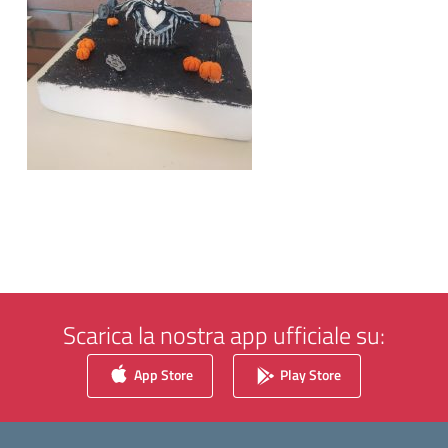
Scarica la nostra app ufficiale su:
App Store
Play Store