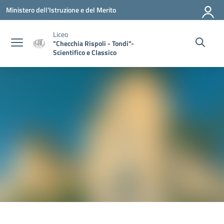
Vai ai contenuti
Vai al menu di navigazione
Vai al footer
Ministero dell'Istruzione e del Merito
Liceo
"Checchia Rispoli - Tondi"-
Scientifico e Classico