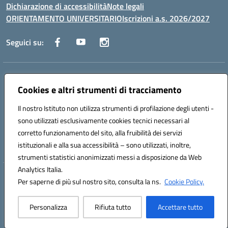
Dichiarazione di accessibilità
Note legali
ORIENTAMENTO UNIVERSITARIO
Iscrizioni a.s. 2026/2027
Seguici su:
Indirizzo:
Via Marconi San Severo (FG)
Centralino:
Cookies e altri strumenti di tracciamento
0882 331218
Email:
fgps210002@istruzione.it
Posta elettronica certificata (PEC):
fgps210002@pec.istruzione.it
Il nostro Istituto non utilizza strumenti di profilazione degli utenti -
Codice fiscale: 93071630714
sono utilizzati esclusivamente cookies tecnici necessari al
Codice meccanografico:
FGPS210002
corretto funzionamento del sito, alla fruibilità dei servizi
Codice unico di fatturazione (CUF): UF7W9K
istituzionali e alla sua accessibilità – sono utilizzati, inoltre,
strumenti statistici anonimizzati messi a disposizione da Web
Analytics Italia.
Hosting & Powered by 3D Solution S.r.l.
Per saperne di più sul nostro sito, consulta la ns.
Cookie Policy.
Concept & Design by Designers Italia
Personalizza
Rifiuta tutto
Accettare tutto