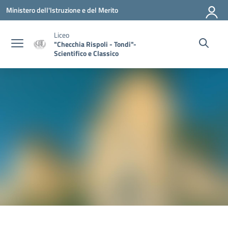
Vai ai contenuti
Vai al menu di navigazione
Vai al footer
Ministero dell'Istruzione e del Merito
Liceo
"Checchia Rispoli - Tondi"-
Scientifico e Classico