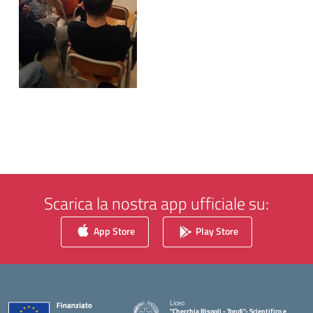
Scarica la nostra app ufficiale su:
App Store
Play Store
Liceo
"Checchia Rispoli - Tondi"- Scientifico e