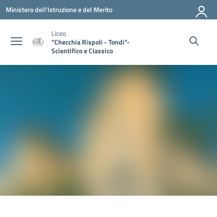
Vai ai contenuti
Vai al menu di navigazione
Vai al footer
Ministero dell'Istruzione e del Merito
Liceo
"Checchia Rispoli - Tondi"-
Scientifico e Classico