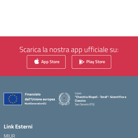
Scarica la nostra app ufficiale su:
App Store
Play Store
Liceo
"Checchia Rispoli - Tondi"- Scientifico e
Classico
San Severo (FG)
— Visita la pagina iniziale della scuola
Link Esterni
MIUR