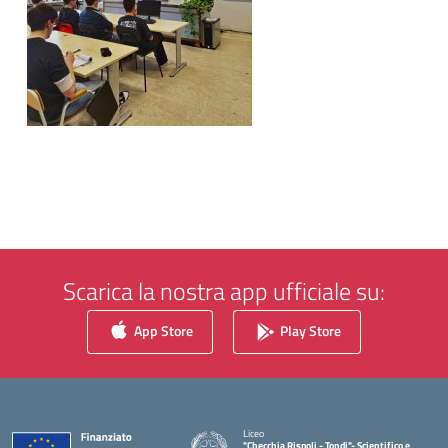
Scarica la nostra app ufficiale su:
App Store
Play Store
Liceo
"Checchia Rispoli - Tondi"- Scientifico e