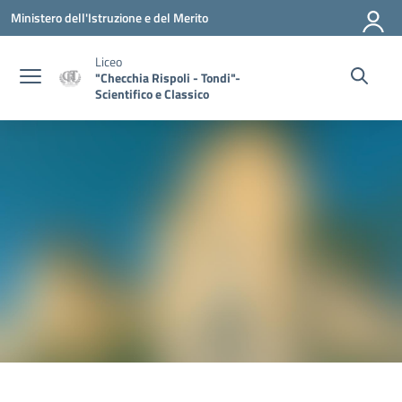
Vai ai contenuti
Vai al menu di navigazione
Vai al footer
Ministero dell'Istruzione e del Merito
Liceo
"Checchia Rispoli - Tondi"-
Scientifico e Classico