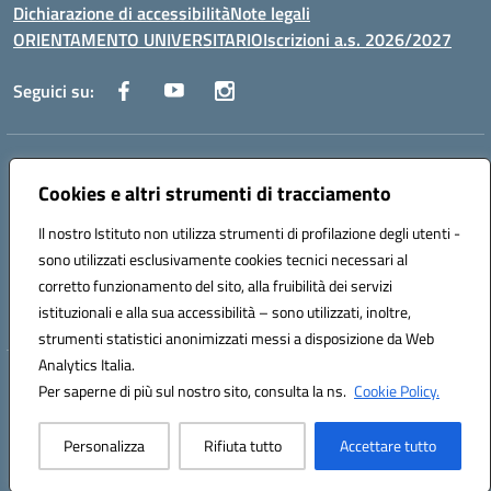
Dichiarazione di accessibilità
Note legali
ORIENTAMENTO UNIVERSITARIO
Iscrizioni a.s. 2026/2027
Seguici su:
Indirizzo:
Via Marconi San Severo (FG)
Centralino:
Cookies e altri strumenti di tracciamento
0882 331218
Email:
fgps210002@istruzione.it
Posta elettronica certificata (PEC):
fgps210002@pec.istruzione.it
Il nostro Istituto non utilizza strumenti di profilazione degli utenti -
Codice fiscale: 93071630714
sono utilizzati esclusivamente cookies tecnici necessari al
Codice meccanografico:
FGPS210002
corretto funzionamento del sito, alla fruibilità dei servizi
Codice unico di fatturazione (CUF): UF7W9K
istituzionali e alla sua accessibilità – sono utilizzati, inoltre,
strumenti statistici anonimizzati messi a disposizione da Web
Analytics Italia.
Hosting & Powered by 3D Solution S.r.l.
Per saperne di più sul nostro sito, consulta la ns.
Cookie Policy.
Concept & Design by Designers Italia
Personalizza
Rifiuta tutto
Accettare tutto