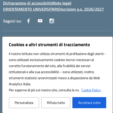
Dichiarazione di accessibilità
Note legali
ORIENTAMENTO UNIVERSITARIO
Iscrizioni a.s. 2026/2027
Seguici su:
Indirizzo:
Via Marconi San Severo (FG)
Centralino:
Cookies e altri strumenti di tracciamento
0882 331218
Email:
fgps210002@istruzione.it
Posta elettronica certificata (PEC):
fgps210002@pec.istruzione.it
Il nostro Istituto non utilizza strumenti di profilazione degli utenti -
Codice fiscale: 93071630714
sono utilizzati esclusivamente cookies tecnici necessari al
Codice meccanografico:
FGPS210002
corretto funzionamento del sito, alla fruibilità dei servizi
Codice unico di fatturazione (CUF): UF7W9K
istituzionali e alla sua accessibilità – sono utilizzati, inoltre,
strumenti statistici anonimizzati messi a disposizione da Web
Analytics Italia.
Hosting & Powered by 3D Solution S.r.l.
Per saperne di più sul nostro sito, consulta la ns.
Cookie Policy.
Concept & Design by Designers Italia
Personalizza
Rifiuta tutto
Accettare tutto