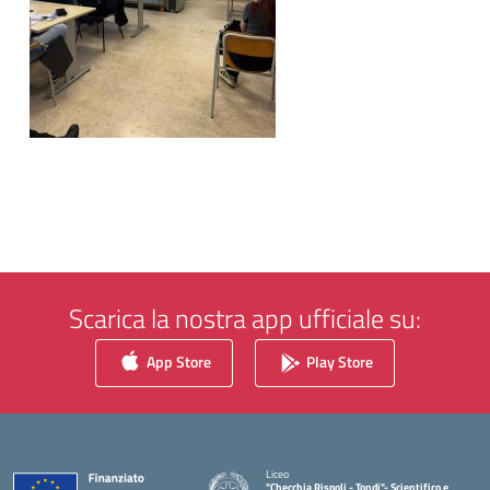
Scarica la nostra app ufficiale su:
App Store
Play Store
Liceo
"Checchia Rispoli - Tondi"- Scientifico e