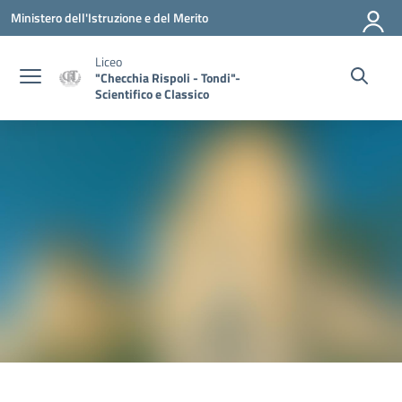
Vai ai contenuti
Vai al menu di navigazione
Vai al footer
Ministero dell'Istruzione e del Merito
Liceo
"Checchia Rispoli - Tondi"-
Scientifico e Classico