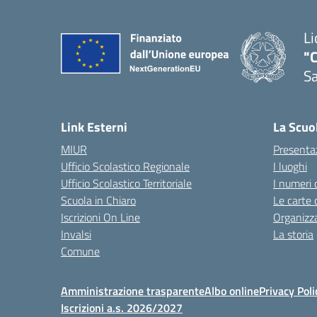
Li
"C
Sa
— 
Link Esterni
La Scuo
MIUR
Presenta
Ufficio Scolastico Regionale
I luoghi
Ufficio Scolastico Territoriale
I numeri 
Scuola in Chiaro
Le carte 
Iscrizioni On Line
Organizz
Invalsi
La storia
Comune
Amministrazione trasparente
Albo online
Privacy Poli
Iscrizioni a.s. 2026/2027