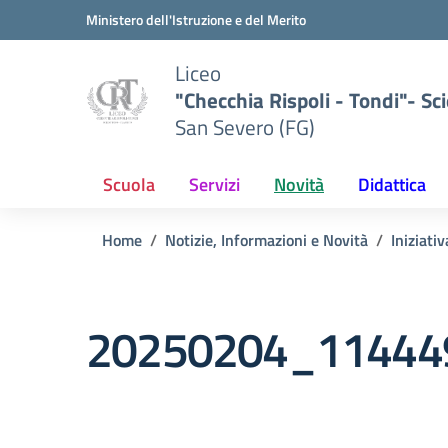
Vai ai contenuti
Vai al menu di navigazione
Vai al footer
Ministero dell'Istruzione e del Merito
Liceo
"Checchia Rispoli - Tondi"- Sci
San Severo (FG)
Scuola
Servizi
Novità
Didattica
Home
Notizie, Informazioni e Novità
Iniziati
20250204_11444