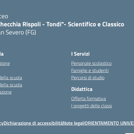
ceo
hecchia Rispoli - Tondi"- Scientifico e Classico
n Severo (FG)
Visita la pagina iniziale della scuola
la
I Servizi
zione
Personale scolastico
Famiglie e studenti
della scuola
Percorsi di studio
della scuola
Didattica
azione
Offerta formativa
I progetti delle classi
cy
Dichiarazione di accessibilità
Note legali
ORIENTAMENTO UNIVE