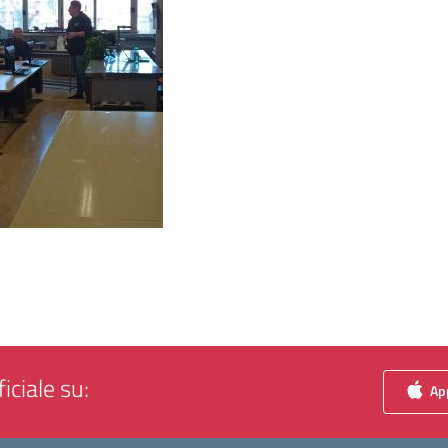
iciale su:
App