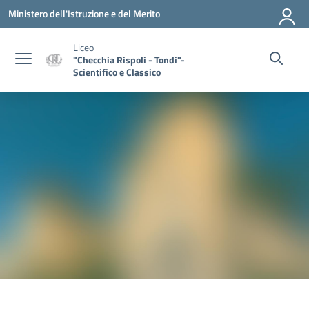
Vai ai contenuti
Vai al menu di navigazione
Vai al footer
Ministero dell'Istruzione e del Merito
Liceo
"Checchia Rispoli - Tondi"-
Scientifico e Classico