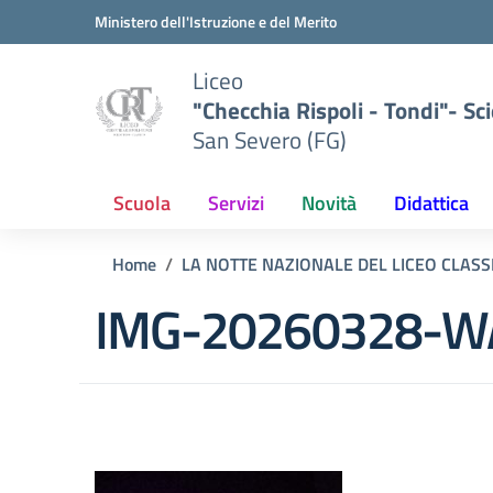
Vai ai contenuti
Vai al menu di navigazione
Vai al footer
Ministero dell'Istruzione e del Merito
Liceo
"Checchia Rispoli - Tondi"- Sci
San Severo (FG)
Scuola
Servizi
Novità
Didattica
Home
LA NOTTE NAZIONALE DEL LICEO CLASSI
IMG-20260328-W