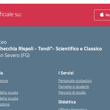
iciale su:
App
ceo
hecchia Rispoli - Tondi"- Scientifico e Classico
n Severo (FG)
Visita la pagina iniziale della scuola
la
I Servizi
zione
Personale scolastico
Famiglie e studenti
della scuola
Percorsi di studio
della scuola
Didattica
azione
Offerta formativa