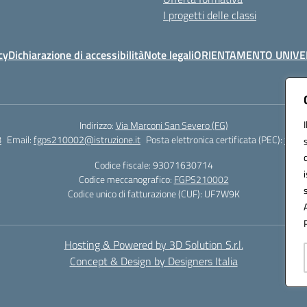
I progetti delle classi
cy
Dichiarazione di accessibilità
Note legali
ORIENTAMENTO UNIVE
Indirizzo:
Via Marconi San Severo (FG)
8
Email:
fgps210002@istruzione.it
Posta elettronica certificata (PEC):
fgps2
Codice fiscale: 93071630714
Codice meccanografico:
FGPS210002
Codice unico di fatturazione (CUF): UF7W9K
Hosting & Powered by 3D Solution S.r.l.
Concept & Design by Designers Italia