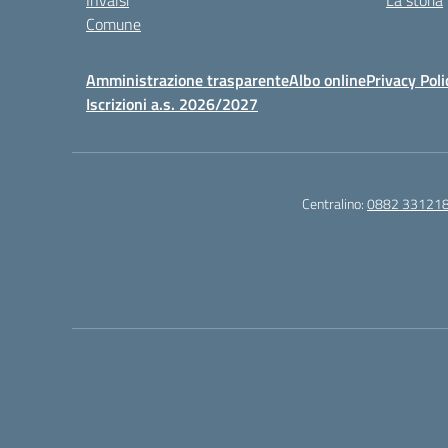
Invalsi
La storia
Comune
Amministrazione trasparente
Albo online
Privacy Poli
Iscrizioni a.s. 2026/2027
Centralino:
0882 33121