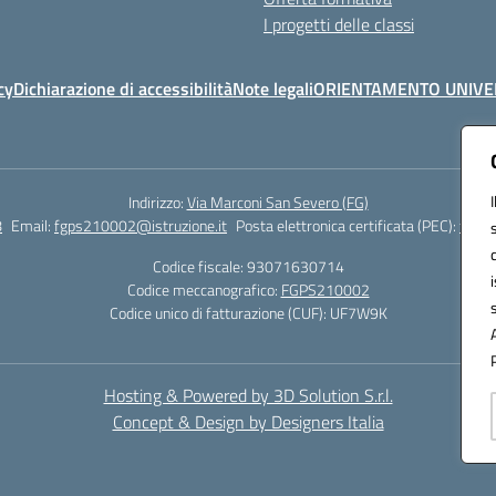
I progetti delle classi
cy
Dichiarazione di accessibilità
Note legali
ORIENTAMENTO UNIVE
Indirizzo:
Via Marconi San Severo (FG)
8
Email:
fgps210002@istruzione.it
Posta elettronica certificata (PEC):
fgps2
Codice fiscale: 93071630714
Codice meccanografico:
FGPS210002
Codice unico di fatturazione (CUF): UF7W9K
Hosting & Powered by 3D Solution S.r.l.
Concept & Design by Designers Italia