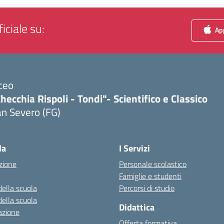
iciale su:
App
ceo
hecchia Rispoli - Tondi"- Scientifico e Classico
n Severo (FG)
Visita la pagina iniziale della scuola
la
I Servizi
zione
Personale scolastico
Famiglie e studenti
della scuola
Percorsi di studio
della scuola
Didattica
azione
Offerta formativa