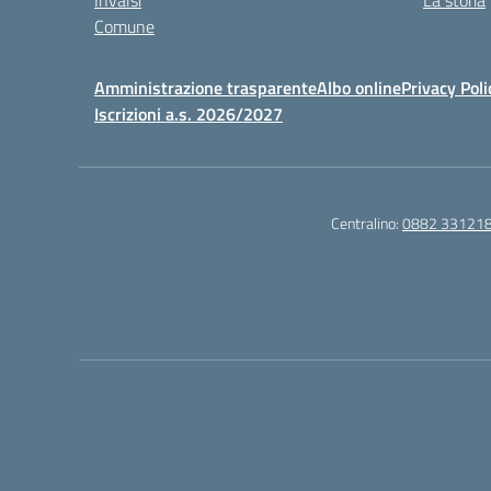
Invalsi
La storia
Comune
Amministrazione trasparente
Albo online
Privacy Poli
Iscrizioni a.s. 2026/2027
Centralino:
0882 33121