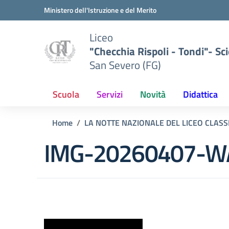
Vai ai contenuti
Vai al menu di navigazione
Vai al footer
Ministero dell'Istruzione e del Merito
Liceo
"Checchia Rispoli - Tondi"- Sci
San Severo (FG)
Scuola
Servizi
Novità
Didattica
Home
LA NOTTE NAZIONALE DEL LICEO CLASSI
IMG-20260407-W