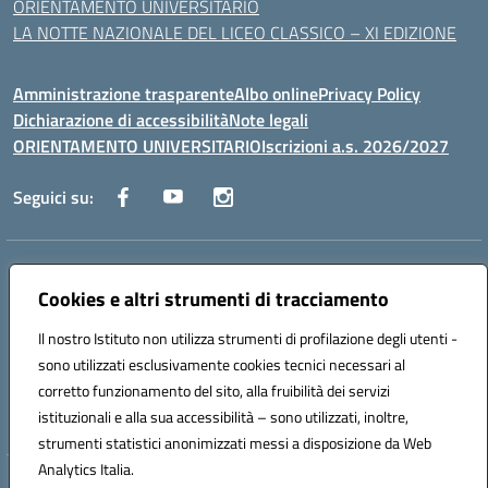
ORIENTAMENTO UNIVERSITARIO
LA NOTTE NAZIONALE DEL LICEO CLASSICO – XI EDIZIONE
Amministrazione trasparente
Albo online
Privacy Policy
Dichiarazione di accessibilità
Note legali
ORIENTAMENTO UNIVERSITARIO
Iscrizioni a.s. 2026/2027
Seguici su:
Indirizzo:
Via Marconi San Severo (FG)
Centralino:
Cookies e altri strumenti di tracciamento
0882 331218
Email:
fgps210002@istruzione.it
Posta elettronica certificata (PEC):
fgps210002@pec.istruzione.it
Il nostro Istituto non utilizza strumenti di profilazione degli utenti -
Codice fiscale: 93071630714
sono utilizzati esclusivamente cookies tecnici necessari al
Codice meccanografico:
FGPS210002
corretto funzionamento del sito, alla fruibilità dei servizi
Codice unico di fatturazione (CUF): UF7W9K
istituzionali e alla sua accessibilità – sono utilizzati, inoltre,
strumenti statistici anonimizzati messi a disposizione da Web
Analytics Italia.
Hosting & Powered by 3D Solution S.r.l.