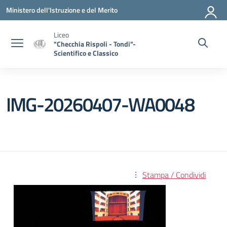
Vai ai contenuti
Vai al menu di navigazione
Vai al footer
Ministero dell'Istruzione e del Merito
Liceo
"Checchia Rispoli - Tondi"-
Scientifico e Classico
IMG-20260407-WA0048
Stampa / Condividi