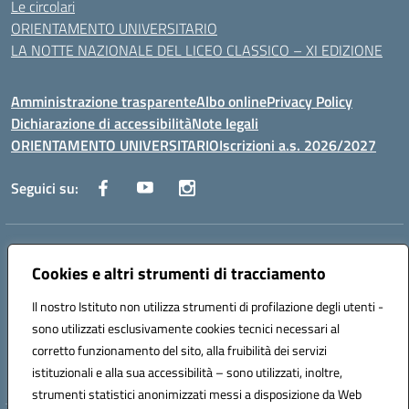
Le circolari
ORIENTAMENTO UNIVERSITARIO
LA NOTTE NAZIONALE DEL LICEO CLASSICO – XI EDIZIONE
Amministrazione trasparente
Albo online
Privacy Policy
Dichiarazione di accessibilità
Note legali
ORIENTAMENTO UNIVERSITARIO
Iscrizioni a.s. 2026/2027
Seguici su:
Indirizzo:
Via Marconi San Severo (FG)
Centralino:
Cookies e altri strumenti di tracciamento
0882 331218
Email:
fgps210002@istruzione.it
Posta elettronica certificata (PEC):
fgps210002@pec.istruzione.it
Il nostro Istituto non utilizza strumenti di profilazione degli utenti -
Codice fiscale: 93071630714
sono utilizzati esclusivamente cookies tecnici necessari al
Codice meccanografico:
FGPS210002
corretto funzionamento del sito, alla fruibilità dei servizi
Codice unico di fatturazione (CUF): UF7W9K
istituzionali e alla sua accessibilità – sono utilizzati, inoltre,
strumenti statistici anonimizzati messi a disposizione da Web