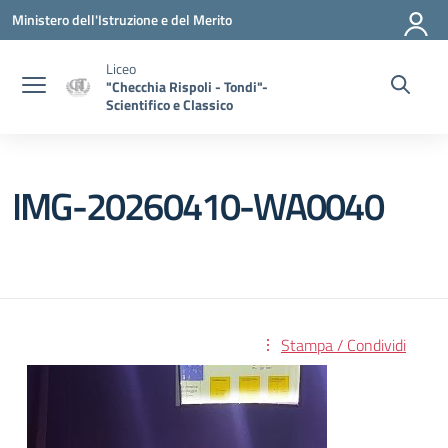
Vai ai contenuti
Vai al menu di navigazione
Vai al footer
Ministero dell'Istruzione e del Merito
Liceo
"Checchia Rispoli - Tondi"-
Scientifico e Classico
IMG-20260410-WA0040
Stampa / Condividi