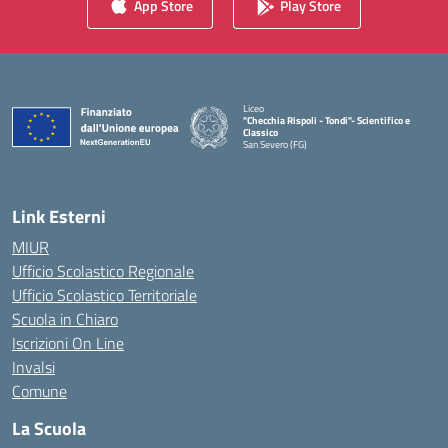
App Store
Play Store
Liceo
"Checchia Rispoli - Tondi"- Scientifico e
Classico
San Severo (FG)
— Visita la pagina iniziale della scuola
Link Esterni
MIUR
Ufficio Scolastico Regionale
Ufficio Scolastico Territoriale
Scuola in Chiaro
Iscrizioni On Line
Invalsi
Comune
La Scuola