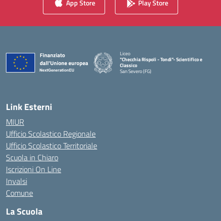
App Store
Play Store
Liceo
"Checchia Rispoli - Tondi"- Scientifico e
Classico
San Severo (FG)
— Visita la pagina iniziale della scuola
Link Esterni
MIUR
Ufficio Scolastico Regionale
Ufficio Scolastico Territoriale
Scuola in Chiaro
Iscrizioni On Line
Invalsi
Comune
La Scuola