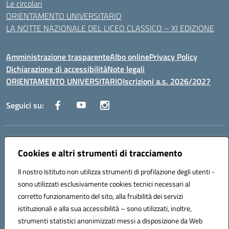
Le circolari
ORIENTAMENTO UNIVERSITARIO
LA NOTTE NAZIONALE DEL LICEO CLASSICO – XI EDIZIONE
Amministrazione trasparente
Albo online
Privacy Policy
Dichiarazione di accessibilità
Note legali
ORIENTAMENTO UNIVERSITARIO
Iscrizioni a.s. 2026/2027
Seguici su:
Indirizzo:
Via Marconi San Severo (FG)
Centralino:
Cookies e altri strumenti di tracciamento
0882 331218
Email:
fgps210002@istruzione.it
Posta elettronica certificata (PEC):
fgps210002@pec.istruzione.it
Il nostro Istituto non utilizza strumenti di profilazione degli utenti -
Codice fiscale: 93071630714
sono utilizzati esclusivamente cookies tecnici necessari al
Codice meccanografico:
FGPS210002
corretto funzionamento del sito, alla fruibilità dei servizi
Codice unico di fatturazione (CUF): UF7W9K
istituzionali e alla sua accessibilità – sono utilizzati, inoltre,
strumenti statistici anonimizzati messi a disposizione da Web