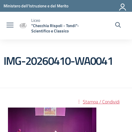
Vai ai contenuti
Vai al menu di navigazione
Vai al footer
Ministero dell'Istruzione e del Merito
Liceo
"Checchia Rispoli - Tondi"-
Scientifico e Classico
IMG-20260410-WA0041
Stampa / Condividi