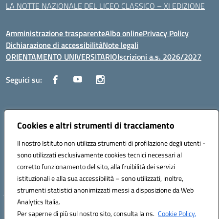
LA NOTTE NAZIONALE DEL LICEO CLASSICO – XI EDIZIONE
Amministrazione trasparente
Albo online
Privacy Policy
Dichiarazione di accessibilità
Note legali
ORIENTAMENTO UNIVERSITARIO
Iscrizioni a.s. 2026/2027
Seguici su:
Indirizzo:
Via Marconi San Severo (FG)
Centralino:
Cookies e altri strumenti di tracciamento
0882 331218
Email:
fgps210002@istruzione.it
Posta elettronica certificata (PEC):
fgps210002@pec.istruzione.it
Il nostro Istituto non utilizza strumenti di profilazione degli utenti -
Codice fiscale: 93071630714
sono utilizzati esclusivamente cookies tecnici necessari al
Codice meccanografico:
FGPS210002
corretto funzionamento del sito, alla fruibilità dei servizi
Codice unico di fatturazione (CUF): UF7W9K
istituzionali e alla sua accessibilità – sono utilizzati, inoltre,
strumenti statistici anonimizzati messi a disposizione da Web
Analytics Italia.
Hosting & Powered by 3D Solution S.r.l.
Per saperne di più sul nostro sito, consulta la ns.
Cookie Policy.