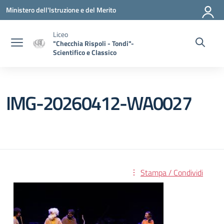
Vai ai contenuti
Vai al menu di navigazione
Vai al footer
Ministero dell'Istruzione e del Merito
Liceo
"Checchia Rispoli - Tondi"-
Scientifico e Classico
IMG-20260412-WA0027
Stampa / Condividi