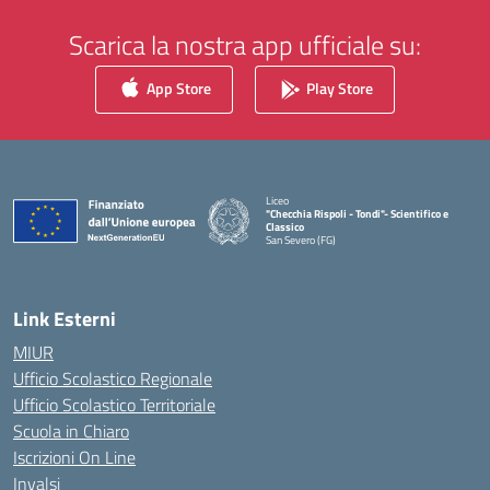
Scarica la nostra app ufficiale su:
App Store
Play Store
Liceo
"Checchia Rispoli - Tondi"- Scientifico e
Classico
San Severo (FG)
— Visita la pagina iniziale della scuola
Link Esterni
MIUR
Ufficio Scolastico Regionale
Ufficio Scolastico Territoriale
Scuola in Chiaro
Iscrizioni On Line
Invalsi