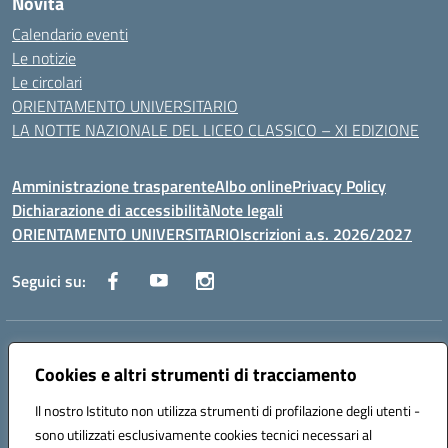
Novità
Calendario eventi
Le notizie
Le circolari
ORIENTAMENTO UNIVERSITARIO
LA NOTTE NAZIONALE DEL LICEO CLASSICO – XI EDIZIONE
Amministrazione trasparente
Albo online
Privacy Policy
Dichiarazione di accessibilità
Note legali
ORIENTAMENTO UNIVERSITARIO
Iscrizioni a.s. 2026/2027
Seguici su:
Indirizzo:
Via Marconi San Severo (FG)
Centralino:
Cookies e altri strumenti di tracciamento
0882 331218
Email:
fgps210002@istruzione.it
Posta elettronica certificata (PEC):
fgps210002@pec.istruzione.it
Il nostro Istituto non utilizza strumenti di profilazione degli utenti -
Codice fiscale: 93071630714
sono utilizzati esclusivamente cookies tecnici necessari al