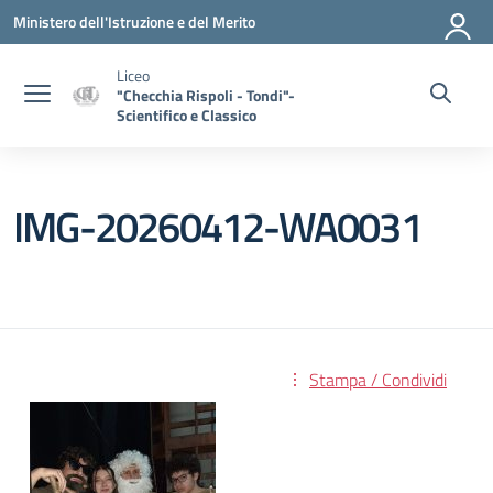
Vai ai contenuti
Vai al menu di navigazione
Vai al footer
Ministero dell'Istruzione e del Merito
Liceo
"Checchia Rispoli - Tondi"-
Scientifico e Classico
IMG-20260412-WA0031
Stampa / Condividi