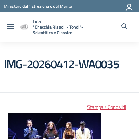
Vai ai contenuti
Vai al menu di navigazione
Vai al footer
Ministero dell'Istruzione e del Merito
Liceo
"Checchia Rispoli - Tondi"-
Scientifico e Classico
IMG-20260412-WA0035
Stampa / Condividi