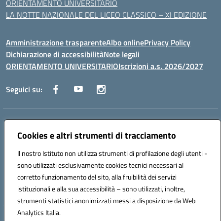
ORIENTAMENTO UNIVERSITARIO
LA NOTTE NAZIONALE DEL LICEO CLASSICO – XI EDIZIONE
Amministrazione trasparente
Albo online
Privacy Policy
Dichiarazione di accessibilità
Note legali
ORIENTAMENTO UNIVERSITARIO
Iscrizioni a.s. 2026/2027
Seguici su:
Indirizzo:
Via Marconi San Severo (FG)
Centralino:
Cookies e altri strumenti di tracciamento
0882 331218
Email:
fgps210002@istruzione.it
Posta elettronica certificata (PEC):
fgps210002@pec.istruzione.it
Il nostro Istituto non utilizza strumenti di profilazione degli utenti -
Codice fiscale: 93071630714
sono utilizzati esclusivamente cookies tecnici necessari al
Codice meccanografico:
FGPS210002
corretto funzionamento del sito, alla fruibilità dei servizi
Codice unico di fatturazione (CUF): UF7W9K
istituzionali e alla sua accessibilità – sono utilizzati, inoltre,
strumenti statistici anonimizzati messi a disposizione da Web
Analytics Italia.
Hosting & Powered by 3D Solution S.r.l.