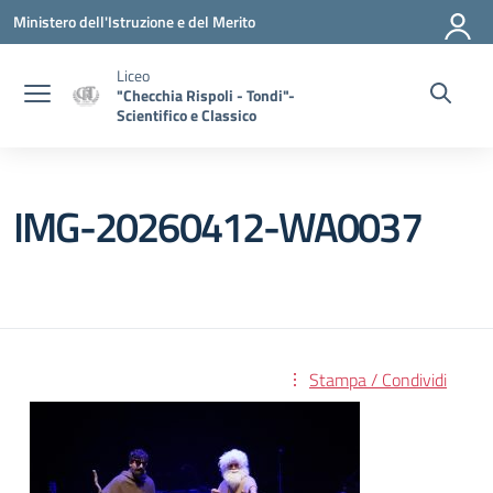
Vai ai contenuti
Vai al menu di navigazione
Vai al footer
Ministero dell'Istruzione e del Merito
Liceo
"Checchia Rispoli - Tondi"-
Scientifico e Classico
IMG-20260412-WA0037
Stampa / Condividi