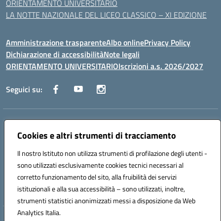
ORIENTAMENTO UNIVERSITARIO
LA NOTTE NAZIONALE DEL LICEO CLASSICO – XI EDIZIONE
Amministrazione trasparente
Albo online
Privacy Policy
Dichiarazione di accessibilità
Note legali
ORIENTAMENTO UNIVERSITARIO
Iscrizioni a.s. 2026/2027
Seguici su:
Indirizzo:
Via Marconi San Severo (FG)
Centralino:
Cookies e altri strumenti di tracciamento
0882 331218
Email:
fgps210002@istruzione.it
Posta elettronica certificata (PEC):
fgps210002@pec.istruzione.it
Il nostro Istituto non utilizza strumenti di profilazione degli utenti -
Codice fiscale: 93071630714
sono utilizzati esclusivamente cookies tecnici necessari al
Codice meccanografico:
FGPS210002
corretto funzionamento del sito, alla fruibilità dei servizi
Codice unico di fatturazione (CUF): UF7W9K
istituzionali e alla sua accessibilità – sono utilizzati, inoltre,
strumenti statistici anonimizzati messi a disposizione da Web
Analytics Italia.
Hosting & Powered by 3D Solution S.r.l.