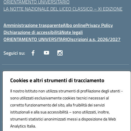
ORIENTAMENTO UNIVERSITARIO
LA NOTTE NAZIONALE DEL LICEO CLASSICO – XI EDIZIONE
Amministrazione trasparente
Albo online
Privacy Policy
Dichiarazione di accessibilità
Note legali
ORIENTAMENTO UNIVERSITARIO
Iscrizioni a.s. 2026/2027
Seguici su:
Indirizzo:
Via Marconi San Severo (FG)
Centralino:
Cookies e altri strumenti di tracciamento
0882 331218
Email:
fgps210002@istruzione.it
Posta elettronica certificata (PEC):
fgps210002@pec.istruzione.it
Il nostro Istituto non utilizza strumenti di profilazione degli utenti -
Codice fiscale: 93071630714
sono utilizzati esclusivamente cookies tecnici necessari al
Codice meccanografico:
FGPS210002
corretto funzionamento del sito, alla fruibilità dei servizi
Codice unico di fatturazione (CUF): UF7W9K
istituzionali e alla sua accessibilità – sono utilizzati, inoltre,
strumenti statistici anonimizzati messi a disposizione da Web
Analytics Italia.
Hosting & Powered by 3D Solution S.r.l.