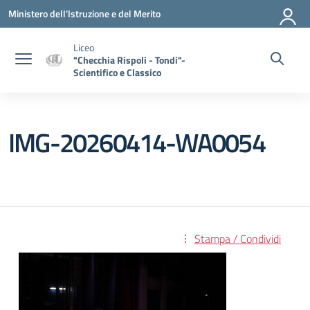
Vai ai contenuti
Vai al menu di navigazione
Vai al footer
Ministero dell'Istruzione e del Merito
Liceo
"Checchia Rispoli - Tondi"-
Scientifico e Classico
IMG-20260414-WA0054
Stampa / Condividi