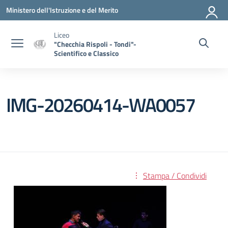
Vai ai contenuti
Vai al menu di navigazione
Vai al footer
Ministero dell'Istruzione e del Merito
Liceo
"Checchia Rispoli - Tondi"-
Scientifico e Classico
IMG-20260414-WA0057
Stampa / Condividi