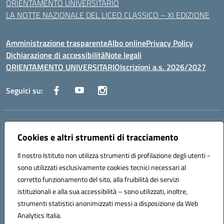
ORIENTAMENTO UNIVERSITARIO
LA NOTTE NAZIONALE DEL LICEO CLASSICO – XI EDIZIONE
Amministrazione trasparente
Albo online
Privacy Policy
Dichiarazione di accessibilità
Note legali
ORIENTAMENTO UNIVERSITARIO
Iscrizioni a.s. 2026/2027
Seguici su:
Indirizzo:
Via Marconi San Severo (FG)
Centralino:
Cookies e altri strumenti di tracciamento
0882 331218
Email:
fgps210002@istruzione.it
Posta elettronica certificata (PEC):
fgps210002@pec.istruzione.it
Il nostro Istituto non utilizza strumenti di profilazione degli utenti -
Codice fiscale: 93071630714
sono utilizzati esclusivamente cookies tecnici necessari al
Codice meccanografico:
FGPS210002
corretto funzionamento del sito, alla fruibilità dei servizi
Codice unico di fatturazione (CUF): UF7W9K
istituzionali e alla sua accessibilità – sono utilizzati, inoltre,
strumenti statistici anonimizzati messi a disposizione da Web
Analytics Italia.
Hosting & Powered by 3D Solution S.r.l.