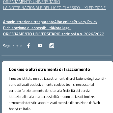
ORIENTAMENTO UNIVERSITARIO
LA NOTTE NAZIONALE DEL LICEO CLASSICO – XI EDIZIONE
Amministrazione trasparente
Albo online
Privacy Policy
Dichiarazione di accessibilità
Note legali
ORIENTAMENTO UNIVERSITARIO
Iscrizioni a.s. 2026/2027
Seguici su:
Indirizzo:
Via Marconi San Severo (FG)
Centralino:
Cookies e altri strumenti di tracciamento
0882 331218
Email:
fgps210002@istruzione.it
Posta elettronica certificata (PEC):
fgps210002@pec.istruzione.it
Il nostro Istituto non utilizza strumenti di profilazione degli utenti -
Codice fiscale: 93071630714
sono utilizzati esclusivamente cookies tecnici necessari al
Codice meccanografico:
FGPS210002
corretto funzionamento del sito, alla fruibilità dei servizi
Codice unico di fatturazione (CUF): UF7W9K
istituzionali e alla sua accessibilità – sono utilizzati, inoltre,
strumenti statistici anonimizzati messi a disposizione da Web
Analytics Italia.
Hosting & Powered by 3D Solution S.r.l.