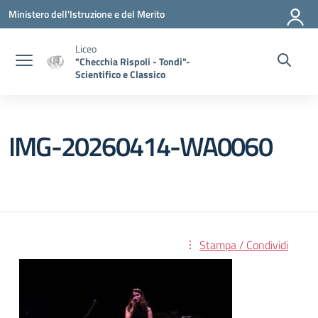
Vai ai contenuti
Vai al menu di navigazione
Vai al footer
Ministero dell'Istruzione e del Merito
Liceo
"Checchia Rispoli - Tondi"-
Scientifico e Classico
IMG-20260414-WA0060
Stampa / Condividi