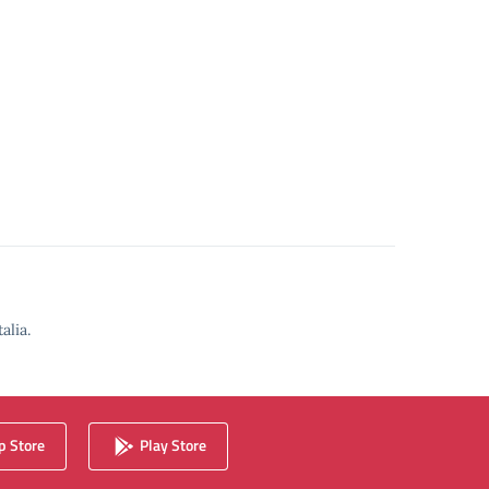
alia.
 Store
Play Store