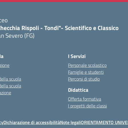
ceo
hecchia Rispoli - Tondi"- Scientifico e Classico
n Severo (FG)
Visita la pagina iniziale della scuola
la
I Servizi
zione
Personale scolastico
Famiglie e studenti
della scuola
Percorsi di studio
della scuola
Didattica
azione
Offerta formativa
I progetti delle classi
cy
Dichiarazione di accessibilità
Note legali
ORIENTAMENTO UNIVE