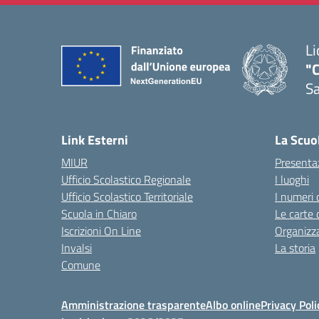
Li
"C
Sa
— 
Link Esterni
La Scuo
MIUR
Presenta
Ufficio Scolastico Regionale
I luoghi
Ufficio Scolastico Territoriale
I numeri 
Scuola in Chiaro
Le carte 
Iscrizioni On Line
Organizz
Invalsi
La storia
Comune
Amministrazione trasparente
Albo online
Privacy Poli