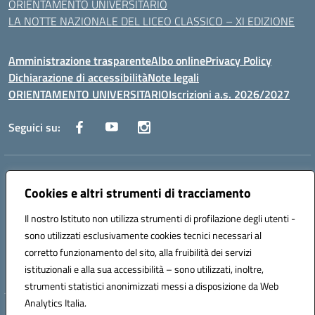
ORIENTAMENTO UNIVERSITARIO
LA NOTTE NAZIONALE DEL LICEO CLASSICO – XI EDIZIONE
Amministrazione trasparente
Albo online
Privacy Policy
Dichiarazione di accessibilità
Note legali
ORIENTAMENTO UNIVERSITARIO
Iscrizioni a.s. 2026/2027
Seguici su:
Indirizzo:
Via Marconi San Severo (FG)
Centralino:
Cookies e altri strumenti di tracciamento
0882 331218
Email:
fgps210002@istruzione.it
Posta elettronica certificata (PEC):
fgps210002@pec.istruzione.it
Il nostro Istituto non utilizza strumenti di profilazione degli utenti -
Codice fiscale: 93071630714
sono utilizzati esclusivamente cookies tecnici necessari al
Codice meccanografico:
FGPS210002
corretto funzionamento del sito, alla fruibilità dei servizi
Codice unico di fatturazione (CUF): UF7W9K
istituzionali e alla sua accessibilità – sono utilizzati, inoltre,
strumenti statistici anonimizzati messi a disposizione da Web
Analytics Italia.
Hosting & Powered by 3D Solution S.r.l.