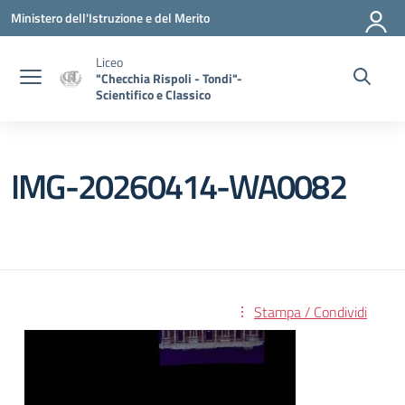
Vai ai contenuti
Vai al menu di navigazione
Vai al footer
Ministero dell'Istruzione e del Merito
Liceo
"Checchia Rispoli - Tondi"-
Scientifico e Classico
IMG-20260414-WA0082
Stampa / Condividi