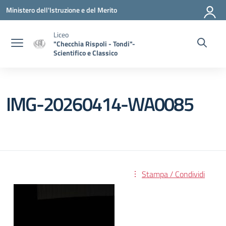
Vai ai contenuti
Vai al menu di navigazione
Vai al footer
Ministero dell'Istruzione e del Merito
Liceo
"Checchia Rispoli - Tondi"-
Scientifico e Classico
IMG-20260414-WA0085
Stampa / Condividi