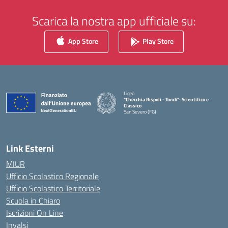
Scarica la nostra app ufficiale su:
App Store
Play Store
Liceo
"Checchia Rispoli - Tondi"- Scientifico e
Classico
San Severo (FG)
— Visita la pagina iniziale della scuola
Link Esterni
MIUR
Ufficio Scolastico Regionale
Ufficio Scolastico Territoriale
Scuola in Chiaro
Iscrizioni On Line
Invalsi