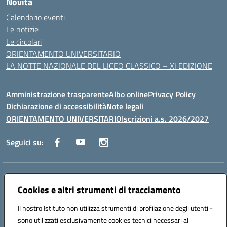
Novità
Calendario eventi
Le notizie
Le circolari
ORIENTAMENTO UNIVERSITARIO
LA NOTTE NAZIONALE DEL LICEO CLASSICO – XI EDIZIONE
Amministrazione trasparente
Albo online
Privacy Policy
Dichiarazione di accessibilità
Note legali
ORIENTAMENTO UNIVERSITARIO
Iscrizioni a.s. 2026/2027
Seguici su:
Indirizzo:
Via Marconi San Severo (FG)
Centralino:
Cookies e altri strumenti di tracciamento
0882 331218
Email:
fgps210002@istruzione.it
Posta elettronica certificata (PEC):
fgps210002@pec.istruzione.it
Il nostro Istituto non utilizza strumenti di profilazione degli utenti -
Codice fiscale: 93071630714
sono utilizzati esclusivamente cookies tecnici necessari al