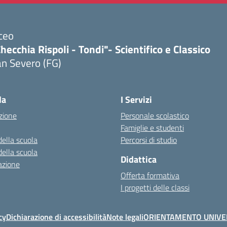
ceo
hecchia Rispoli - Tondi"- Scientifico e Classico
n Severo (FG)
Visita la pagina iniziale della scuola
la
I Servizi
zione
Personale scolastico
Famiglie e studenti
della scuola
Percorsi di studio
della scuola
Didattica
azione
Offerta formativa
I progetti delle classi
cy
Dichiarazione di accessibilità
Note legali
ORIENTAMENTO UNIVE