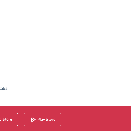
alia.
 Store
Play Store