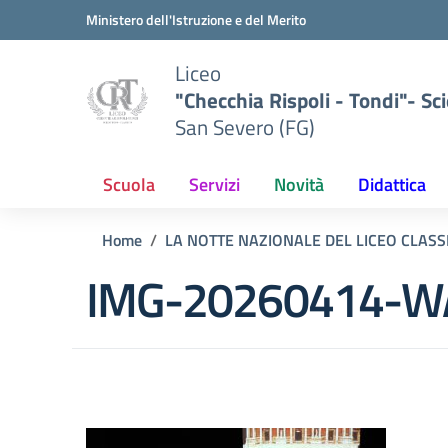
Vai ai contenuti
Vai al menu di navigazione
Vai al footer
Ministero dell'Istruzione e del Merito
Liceo
"Checchia Rispoli - Tondi"- Sci
San Severo (FG)
Scuola
Servizi
Novità
Didattica
Home
LA NOTTE NAZIONALE DEL LICEO CLASSI
IMG-20260414-W