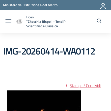
Vai ai contenuti
Vai al menu di navigazione
Vai al footer
Ministero dell'Istruzione e del Merito
Liceo
"Checchia Rispoli - Tondi"-
Scientifico e Classico
IMG-20260414-WA0112
Stampa / Condividi