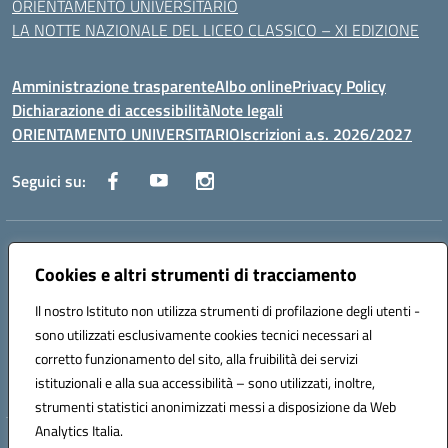
ORIENTAMENTO UNIVERSITARIO
LA NOTTE NAZIONALE DEL LICEO CLASSICO – XI EDIZIONE
Amministrazione trasparente
Albo online
Privacy Policy
Dichiarazione di accessibilità
Note legali
ORIENTAMENTO UNIVERSITARIO
Iscrizioni a.s. 2026/2027
Seguici su:
Indirizzo:
Via Marconi San Severo (FG)
Centralino:
Cookies e altri strumenti di tracciamento
0882 331218
Email:
fgps210002@istruzione.it
Posta elettronica certificata (PEC):
fgps210002@pec.istruzione.it
Il nostro Istituto non utilizza strumenti di profilazione degli utenti -
Codice fiscale: 93071630714
sono utilizzati esclusivamente cookies tecnici necessari al
Codice meccanografico:
FGPS210002
corretto funzionamento del sito, alla fruibilità dei servizi
Codice unico di fatturazione (CUF): UF7W9K
istituzionali e alla sua accessibilità – sono utilizzati, inoltre,
strumenti statistici anonimizzati messi a disposizione da Web
Analytics Italia.
Hosting & Powered by 3D Solution S.r.l.