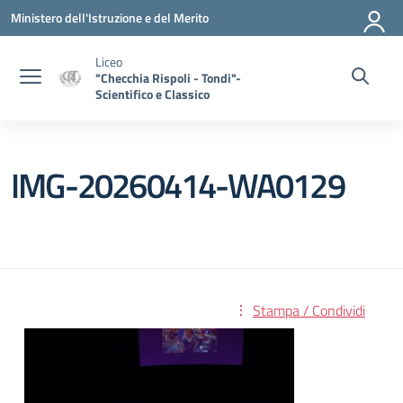
Vai ai contenuti
Vai al menu di navigazione
Vai al footer
Ministero dell'Istruzione e del Merito
Liceo
"Checchia Rispoli - Tondi"-
Scientifico e Classico
IMG-20260414-WA0129
Stampa / Condividi