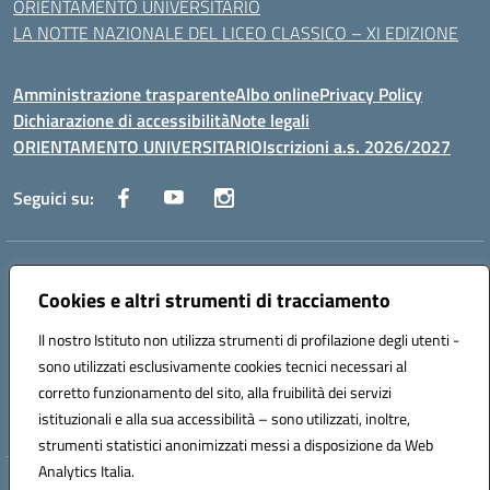
ORIENTAMENTO UNIVERSITARIO
LA NOTTE NAZIONALE DEL LICEO CLASSICO – XI EDIZIONE
Amministrazione trasparente
Albo online
Privacy Policy
Dichiarazione di accessibilità
Note legali
ORIENTAMENTO UNIVERSITARIO
Iscrizioni a.s. 2026/2027
Seguici su:
Indirizzo:
Via Marconi San Severo (FG)
Centralino:
Cookies e altri strumenti di tracciamento
0882 331218
Email:
fgps210002@istruzione.it
Posta elettronica certificata (PEC):
fgps210002@pec.istruzione.it
Il nostro Istituto non utilizza strumenti di profilazione degli utenti -
Codice fiscale: 93071630714
sono utilizzati esclusivamente cookies tecnici necessari al
Codice meccanografico:
FGPS210002
corretto funzionamento del sito, alla fruibilità dei servizi
Codice unico di fatturazione (CUF): UF7W9K
istituzionali e alla sua accessibilità – sono utilizzati, inoltre,
strumenti statistici anonimizzati messi a disposizione da Web
Analytics Italia.
Hosting & Powered by 3D Solution S.r.l.