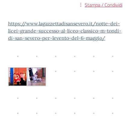
Stampa / Condividi
https://www.lagazzettadisansevero.it/notte-dei-
licei-grande-successo-al-liceo-classico-m-tondi-
di-san-severo-per-levento-del-6-maggio/