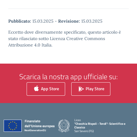
Pubblicato:
15.03.2025
-
Revisione:
15.03.2025
Eccetto dove diversamente specificato, questo articolo è
stato rilasciato sotto Licenza Creative Commons
Attribuzione 4.0 Italia.
Scarica la nostra app ufficiale su:
App Store
Play Store
Liceo
"Checchia Rispoli - Tondi"- Scientifico e
Classico
San Severo (FG)
— Visita la pagina iniziale della scuola