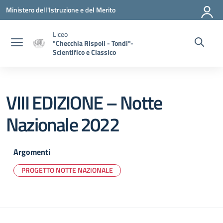
Vai ai contenuti
Vai al menu di navigazione
Vai al footer
Ministero dell'Istruzione e del Merito
Liceo
"Checchia Rispoli - Tondi"-
Scientifico e Classico
VIII EDIZIONE – Notte
Nazionale 2022
Argomenti
PROGETTO NOTTE NAZIONALE