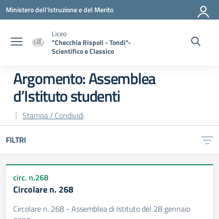
Vai ai contenuti
Vai al menu di navigazione
Vai al footer
Ministero dell'Istruzione e del Merito
Liceo
"Checchia Rispoli - Tondi"-
Scientifico e Classico
Argomento: Assemblea
d’Istituto studenti
Stampa / Condividi
FILTRI
circ. n.268
Circolare n. 268
Circolare n. 268 - Assemblea di Istituto del 28 gennaio