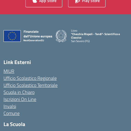
App Store
Play Store
Liceo
"Checchia Rispoli - Tondi"- Scientifico e
Classico
San Severo (FG)
— Visita la pagina iniziale della scuola
Link Esterni
MIUR
Ufficio Scolastico Regionale
Ufficio Scolastico Territoriale
Scuola in Chiaro
Iscrizioni On Line
Invalsi
Comune
La Scuola