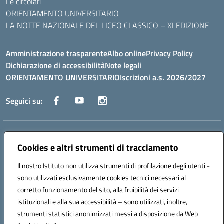
Le circolari
ORIENTAMENTO UNIVERSITARIO
LA NOTTE NAZIONALE DEL LICEO CLASSICO – XI EDIZIONE
Amministrazione trasparente
Albo online
Privacy Policy
Dichiarazione di accessibilità
Note legali
ORIENTAMENTO UNIVERSITARIO
Iscrizioni a.s. 2026/2027
Seguici su:
Indirizzo:
Via Marconi San Severo (FG)
Centralino:
Cookies e altri strumenti di tracciamento
0882 331218
Email:
fgps210002@istruzione.it
Posta elettronica certificata (PEC):
fgps210002@pec.istruzione.it
Il nostro Istituto non utilizza strumenti di profilazione degli utenti -
Codice fiscale: 93071630714
sono utilizzati esclusivamente cookies tecnici necessari al
Codice meccanografico:
FGPS210002
corretto funzionamento del sito, alla fruibilità dei servizi
Codice unico di fatturazione (CUF): UF7W9K
istituzionali e alla sua accessibilità – sono utilizzati, inoltre,
strumenti statistici anonimizzati messi a disposizione da Web