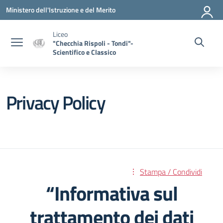
Vai ai contenuti
Vai al menu di navigazione
Vai al footer
Ministero dell'Istruzione e del Merito
Liceo
"Checchia Rispoli - Tondi"-
Scientifico e Classico
Privacy Policy
Stampa / Condividi
“Informativa sul
trattamento dei dati